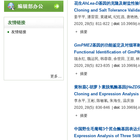
花生
AhLea
-
D
基因的克隆及耐盐性验
Cloning and Salt Tolerance Valida
姜平平, 潘雷雷, 黄建斌, 纪红昌, 唐艳艳,
友情链接
2020, 28(5): 811-822 |
doi:
10.3969/j.i
友情链接
+
摘要
GmPME2
基因的功能鉴定及对烟草
Functional Identification of
GmPM
颉永红, 魏运民, 韩蓉蓉, 余世田, 王燚, 
2020, 28(5): 823-835 |
doi:
10.3969/j.i
+
摘要
更多....
黄秋葵ζ-胡萝卜素脱氢酶基因(
HeZD
Cloning and Expression Analysis 
李永平, 王彬, 陈敏氡, 朱海生, 温庆放
2020, 28(5): 836-846 |
doi:
10.3969/j.i
+
摘要
中国野生毛葡萄3个芪合酶基因表达
Expression Analysis of Three St