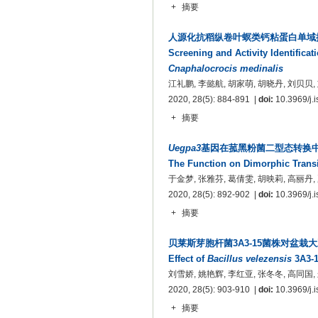
+
摘要
人源化抗稻纵卷叶螟类钙粘蛋白单域
Screening and Activity Identifica
Cnaphalocrocis medinalis
江礼鹏, 李懿航, 胡家萌, 胡晓丹, 刘贝贝,
2020, 28(5): 884-891 |
doi:
10.3969/j.i
+
摘要
Uegpa3
基因在菰黑粉菌二型态转换
The Function on Dimorphic Transi
于金梦, 张雅芬, 葛倩雯, 胡映莉, 高丽丹,
2020, 28(5): 892-902 |
doi:
10.3969/j.i
+
摘要
贝莱斯芽胞杆菌3A3-15菌株对盆
Effect of
Bacillus velezensis
3A3-1
刘雪娇, 姚艳辉, 李红亚, 张冬冬, 高同国,
2020, 28(5): 903-910 |
doi:
10.3969/j.i
+
摘要