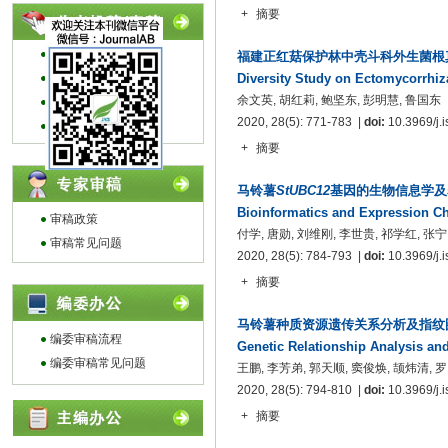
+
摘要
投稿指南
福建正红菇保护林中壳斗科外生菌根
编写指南
Diversity Study on Ectomycorrhiz
余文英, 胡红莉, 鲍坚东, 彭明慧, 鲁国东
论文模板
2020, 28(5): 771-783 |
doi:
10.3969/j.i
作者常见问题
+
摘要
马铃薯
StUBC12
基因的生物信息学及
Bioinformatics and Expression Cha
审稿政策
付学, 唐勋, 刘维刚, 李世贵, 祁学红, 张宁
审稿常见问题
2020, 28(5): 784-793 |
doi:
10.3969/j.i
+
摘要
马铃薯种质资源遗传关系分析及指纹
编委审稿流程
Genetic Relationship Analysis and
编委审稿常见问题
王鹏, 李芳弟, 郭天顺, 窦俊焕, 颉炜清, 罗
2020, 28(5): 794-810 |
doi:
10.3969/j.i
+
摘要