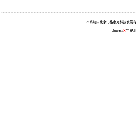
本系统由北京玛格泰克科技发展有限公
X
Journal
™
是