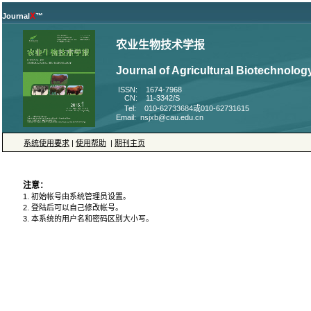
X
Journal
™
农业生物技术学报
Journal of Agricultural Biotechnolog
ISSN: 1674-7968
CN: 11-3342/S
Tel: 010-62733684或010-62731615
Email: nsjxb@cau.edu.cn
系统使用要求
|
使用帮助
|
期刊主页
注意：
1. 初始帐号由系统管理员设置。
2. 登陆后可以自己修改帐号。
3. 本系统的用户名和密码区别大小写。