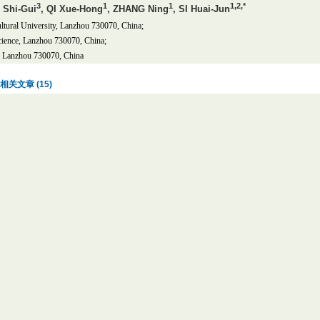
3
1
1
1,2,*
I Shi-Gui
, QI Xue-Hong
, ZHANG Ning
, SI Huai-Jun
ltural University, Lanzhou 730070, China;
cience, Lanzhou 730070, China;
y, Lanzhou 730070, China
相关文章 (15)