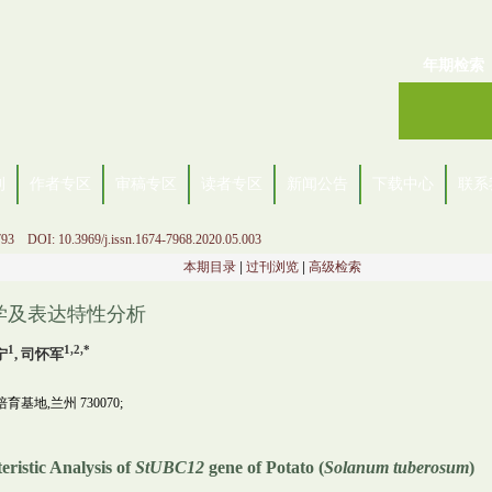
年期检索
刊
作者专区
审稿专区
读者专区
新闻公告
下载中心
联系
93 DOI: 10.3969/j.issn.1674-7968.2020.05.003
本期目录
|
过刊浏览
|
高级检索
学及表达特性分析
1
1,2,*
宁
, 司怀军
地,兰州 730070;
ristic Analysis of
StUBC12
gene of Potato (
Solanum tuberosum
)