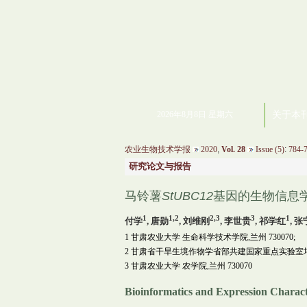
2026年8月8日 星期六
关于本
农业生物技术学报
2020
,
Vol. 28
Issue (5)
:
784-7
研究论文与报告
马铃薯
StUBC12
基因的生物信息
1
1,2
2,3
3
1
付学
, 唐勋
, 刘维刚
, 李世贵
, 祁学红
, 张
1 甘肃农业大学 生命科学技术学院,兰州 730070;
2 甘肃省干旱生境作物学省部共建国家重点实验室培育基
3 甘肃农业大学 农学院,兰州 730070
Bioinformatics and Expression Characte