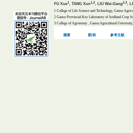
1
1,2
2,3
FU Xue
, TANG Xun
, LIU Wei-Gang
, L
1 College of Life Science and Technology, Gansu Agricu
2 Gansu Provincial Key Laboratory of Aridland Crop S
3 College of Agronomy , Gansu Agricultural Universit
摘要
图/表
参考文献