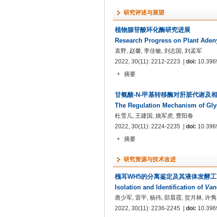
研究评述与展望
植物腺苷酸环化酶研究进展
Research Progress on Plant Adeny
袁野, 赵馨, 李佳敏, 刘志国, 刘孟军
2022, 30(11): 2212-2223 |
doi:
10.3969
+
摘要
甘氨酸-N-甲基转移酶对肝脏代谢及
The Regulation Mechanism of Glyc
杜雪儿, 王建国, 姚军虎, 曹阳春
2022, 30(11): 2224-2235 |
doi:
10.3969
+
摘要
研究资源与技术改进
槐耳WH5的分离鉴定及其液体发酵
Isolation and Identification of
Van
唐少军, 雷平, 杨祎, 邵晨霞, 贺月林, 许隽
2022, 30(11): 2236-2245 |
doi:
10.3969