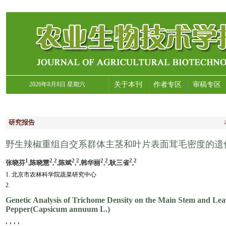
2026年8月8日 星期六
关于本刊
作者专区
审稿专区
研究报告
野生辣椒重组自交系群体主茎和叶片表面茸毛密度的遗
1
2
2
2
2
2
2
2
2
张晓芬
,陈晓慧
,
,陈斌
,
,韩华丽
,
,耿三省
,
1. 北京市农林科学院蔬菜研究中心
2.
Genetic Analysis of Trichome Density on the Main Stem and Le
Pepper(Capsicum annuum L.)
, , , ,