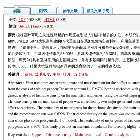
图/表
参考文献
相关文章 (15)
摘要
全文:
PDF
(462 KB)
HTML
(1 KB)
输出:
BibTeX
|
EndNote
(RIS)
摘要
植株茎叶茸毛在抗逆性所起的作用正在引起人们越来越多的关注。本研究以多毛辣椒(Ca
annuum L.)FS871为双亲构建的F9代重组自交系(RILs)为实验材料，
度进行了遗传分析。结果显示，辣椒主茎表面茸毛密度分布符合E-2-3模型，即
加性效应为主。主基因遗传率为53.00%，多基因遗传率为25.30%。两基因座间的
模型，即受2对具有互补作用的主基因控制，并有多基因同时起作用。主基因以加
传率8.86%。结果为抗逆甜辣椒新品种的选育提供了一定的理论依据。
关键词
：
辣椒
,
茸毛密度
,
主茎
,
叶片
,
遗传分析
Abstract
：Plant trichomes are atrracting more and more attention for their effect on stre
from the cross of wild hot pepper(Capsicum annuum L.) PM702 bearing trichomes with 
genetic analysis of trichome density on the main stem and leaves, using the mixed major 
trichome density on the main stem of pepper was controlled by two major genes and some
effect was primary. The heritability of major genes for the trichome density on the main
and the recombination rate was 0.6226. The trichome density on the leaves was controlle
interaction plus some polygenes(E-1-7 model). The heritability of major genes of trichome
polygenes was 8.86%. This study provides an academic foundation for breeding highly resi
Key words
：
Pepper
Trichome density
Main stem
Leaf
Genetic analysis