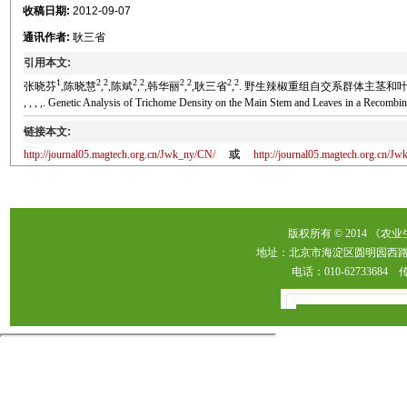
收稿日期:
2012-09-07
通讯作者:
耿三省
引用本文:
1
2
2
2
2
2
2
2
2
张晓芬
,陈晓慧
,
,陈斌
,
,韩华丽
,
,耿三省
,
. 野生辣椒重组自交系群体主茎和叶片表面茸毛
, , , ,. Genetic Analysis of Trichome Density on the Main Stem and Leaves in a Recomb
链接本文:
http://journal05.magtech.org.cn/Jwk_ny/CN/
或
http://journal05.magtech.org.cn/
版权所有 © 2014 《农
地址：北京市海淀区圆明园西路2
电话：010-62733684 传真：