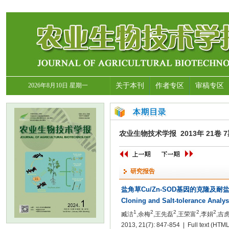
2026年8月10日 星期一
关于本刊
作者专区
审稿专区
农业生物技术学报 2013年 21卷 7期
研究报告
盐角草Cu/Zn-SOD基因的克隆及耐
Cloning and Salt-tolerance Analy
1
2
2
2
2
臧洁
,余梅
,王先磊
,王荣富
,李娟
,吉
2013, 21(7): 847-854 | Full text
(HTML