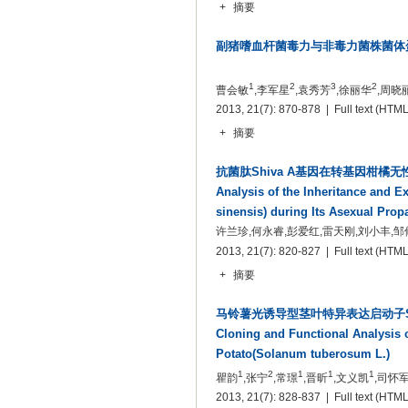
+
摘要
副猪嗜血杆菌毒力与非毒力菌株菌体
1
2
3
2
曹会敏
,李军星
,袁秀芳
,徐丽华
,周晓
2013, 21(7): 870-878 | Full text
(HTML
+
摘要
抗菌肽Shiva A基因在转基因柑橘
Analysis of the Inheritance and E
sinensis) during Its Asexual Prop
许兰珍,何永睿,彭爱红,雷天刚,刘小丰,邹
2013, 21(7): 820-827 | Full text
(HTML
+
摘要
马铃薯光诱导型茎叶特异表达启动子S
Cloning and Functional Analysis 
Potato(Solanum tuberosum L.)
1
2
1
1
1
瞿韵
,张宁
,常璟
,晋昕
,文义凯
,司怀
2013, 21(7): 828-837 | Full text
(HTML