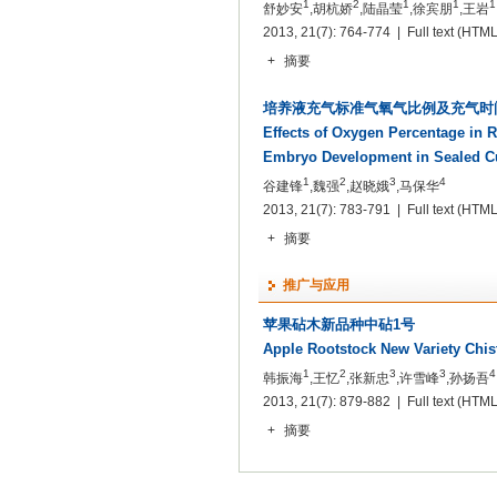
1
2
1
1
1
舒妙安
,胡杭娇
,陆晶莹
,徐宾朋
,王岩
2013, 21(7): 764-774 | Full text
(HTML
+
摘要
培养液充气标准气氧气比例及充气时
Effects of Oxygen Percentage in
Embryo Development in Sealed C
1
2
3
4
谷建锋
,魏强
,赵晓娥
,马保华
2013, 21(7): 783-791 | Full text
(HTML
+
摘要
推广与应用
苹果砧木新品种中砧1号
Apple Rootstock New Variety Chis
1
2
3
3
4
韩振海
,王忆
,张新忠
,许雪峰
,孙扬吾
2013, 21(7): 879-882 | Full text
(HTML
+
摘要