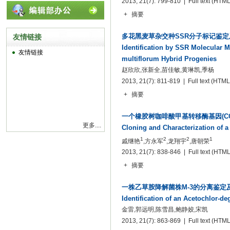
2013, 21(7): 799-810 | Full text
(HTML
+
摘要
多花黑麦草杂交种SSR分子标记鉴
友情链接
Identification by SSR Molecular 
友情链接
multiflorum Hybrid Progenies
赵欣欣,张新全,苗佳敏,黄琳凯,季杨
2013, 21(7): 811-819 | Full text
(HTML
+
摘要
一个橡胶树咖啡酸甲基转移酶基因(C
更多....
Cloning and Characterization of a
1
2
2
1
戚继艳
,方永军
,龙翔宇
,唐朝荣
2013, 21(7): 838-846 | Full text
(HTML
+
摘要
一株乙草胺降解菌株M-3的分离鉴定
Identification of an Acetochlor-d
金雷,郭远明,陈雪昌,鲍静姣,宋凯
2013, 21(7): 863-869 | Full text
(HTML