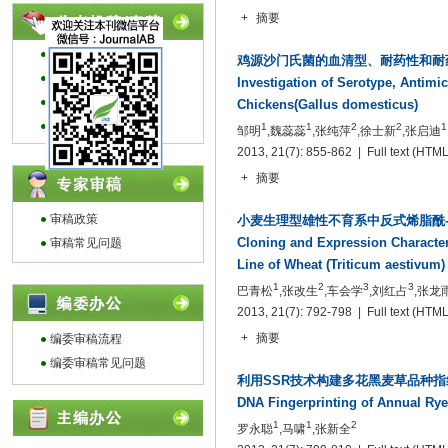
+
摘要
投稿指南
鸡源沙门氏菌的血清型、耐药性和耐
编写指南
Investigation of Serotype, Antimi
论文模板
Chickens(Gallus domesticus)
作者常见问题
1
1
2
2
1
邹明
,魏蕊蕊
,张纯萍
,徐士新
,张启迪
2013, 21(7): 855-862 | Full text
(HTML
+
摘要
审稿政策
小麦生理型雄性不育系中反式烯脂酰-C
Cloning and Expression Character
审稿常见问题
Line of Wheat (Triticum aestivum)
1
2
3
3
巴青松
,张改生
,车会学
,刘红占
,张龙
2013, 21(7): 792-798 | Full text
(HTML
+
摘要
编委审稿流程
编委审稿常见问题
利用SSR技术构建多花黑麦草品种指
DNA Fingerprinting of Annual Rye
1
1
2
罗永聪
,马啸
,张新全