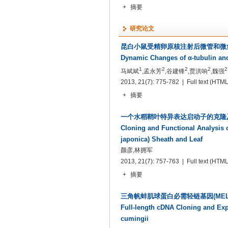
+
摘要
研究论文
昆白小鼠受精卵原核注射后微管和微
Dynamic Changes of α-tubulin an
1
2
2
2
2
马斌斌
,孟永芳
,谷建锋
,贾洪响
,魏强
2013, 21(7): 775-782 | Full text
(HTML
+
摘要
一个水稻鞘叶特异表达启动子的克隆
Cloning and Functional Analysis o
japonica) Sheath and Leaf
颜彦,林拥军
2013, 21(7): 757-763 | Full text
(HTML
+
摘要
三角帆蚌肌球蛋白必需轻链基因(MEL
Full-length cDNA Cloning and Exp
cumingii