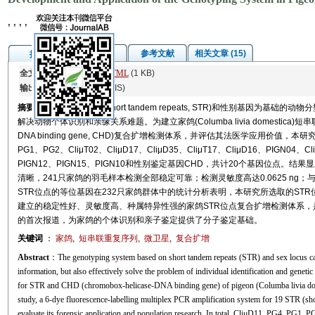
, , , ,
图/表
参考文献
相关文章 (15)
摘要
全文:
PDF
(1400 KB)
HTML
(1 KB)
输出:
BibTeX
|
EndNote
(RIS)
摘要
以短串联重复序列(short tandem repeats, STR)和性别基因为
解决动物个体识别和亲缘关系难题。为建立家鸽(Columba livia domestica)短串联
DNA binding gene, CHD)复合扩增检测体系，并评估其法医学应用价值，
PG1、PG2、CliμT02、CliμD17、CliμD35、CliμT17、CliμD16、PIGN04、
PIGN12、PIGN15、PIGN10和性别鉴定基因CHD，共计20个基因位点
清晰，241只家鸽的羽毛样本检测全部稳定可靠；检测灵敏度高达0.0625 ng
STR位点的等位基因在232只家鸽群体中的统计分析表明，本研究所选取的ST
建立的稳定性好、灵敏度高、种属特异性强的家鸽STR位点复合扩增检测体系
的首次报道，为家鸽的个体识别和亲子鉴定提供了分子鉴定基础。
关键词
：
家鸽
,
短串联重复序列
,
微卫星
,
复合扩增
Abstract
：The genotyping system based on short tandem repeats (STR) and sex locus can
information, but also effectively solve the problem of individual identification and genetic
for STR and CHD (chromobox-helicase-DNA binding gene) of pigeon (Columba livia domesti
study, a 6-dye fluorescence-labelling multiplex PCR amplification system for 19 STR (sh
evaluate its forensic application and population research. In total, CliμD11, PG4, PG1