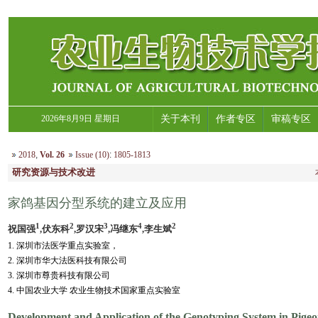
2026年8月9日 星期日
关于本刊
作者专区
审稿专区
2018
,
Vol. 26
Issue (10)
:
1805-1813
研究资源与技术改进
家鸽基因分型系统的建立及应用
1
2
3
4
2
祝国强
,伏东科
,罗汉宋
,冯继东
,李生斌
1. 深圳市法医学重点实验室，
2. 深圳市华大法医科技有限公司
3. 深圳市尊贵科技有限公司
4. 中国农业大学 农业生物技术国家重点实验室
Development and Application of the Genotyping System in Pigeo