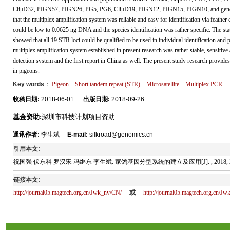
CliμD32, PIGN57, PIGN26, PG5, PG6, CliμD19, PIGN12, PIGN15, PIGN10, and gender-
that the multiplex amplification system was reliable and easy for identification via feathe
could be low to 0.0625 ng DNA and the species identification was rather specific. The stati
showed that all 19 STR loci could be qualified to be used in individual identification and p
multiplex amplification system established in present research was rather stable, sensitiv
detection system and the first report in China as well. The present study research provides 
in pigeons.
Key words
：
Pigeon
Short tandem repeat (STR)
Microsatellite
Multiplex PCR
收稿日期:
2018-06-01
出版日期:
2018-09-26
基金资助:
深圳市科技计划项目资助
通讯作者:
李生斌
E-mail:
silkroad@genomics.cn
引用本文:
祝国强 伏东科 罗汉宋 冯继东 李生斌. 家鸽基因分型系统的建立及应用[J]. , 2018, 26(10)
链接本文:
http://journal05.magtech.org.cn/Jwk_ny/CN/
或
http://journal05.magtech.org.cn/