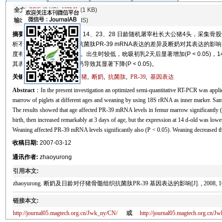
全文:
PDF
(0 KB)
HTML
(1 KB)
输出:
BibTeX
|
EndNote
(RIS)
摘要
分别于出生当天、3、14、23、28 日龄随机屠宰杜长大公猪4头，采集骨股骨
析不同日龄仔猪骨髓组织抗菌肽PR-39 mRNA表达的差异及断奶对其表达的影响。
度有明显的差异(P < 0.05)。出生时较低，吮吸初乳2天后显著增加(P < 0.05)，
其表达量呈上升趋势；断奶导致其显著下降(P < 0.05)。
关键词
：
半定量RT-PCR
,
猪
,
断奶
,
抗菌肽
,
PR-39
,
基因表达
Abstract
：In the present investigation an optimized semi-quantitative RT-PCR was applie
marrow of piglets at different ages and weaning by using 18S rRNA as inner marker. Sample
The results showed that age affected PR-39 mRNA levels in femur marrow significantly 
birth, then increased remarkably at 3 days of age, but the expression at 14 d-old was lower
Weaning affected PR-39 mRNA levels significantly also (P < 0.05). Weaning decreased 
收稿日期:
2007-03-12
通讯作者:
zhaoyurong
引用本文:
zhaoyurong. 断奶及日龄对仔猪骨髓组织抗菌肽PR-39 基因表达的影响[J]. , 2008, 16(2
链接本文:
http://journal05.magtech.org.cn/Jwk_ny/CN/
或
http://journal05.magtech.org.cn/