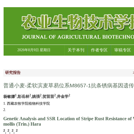
2026年8月9日 星期日
关于本刊
作者专区
审稿专区
研究报告
普通小麦-柔软滨麦草易位系M8657-1抗条锈病基因遗
1
2
2
2
2
杨敏娜
,彭岳林
,姚强
,贺苗苗
,井金学
1. 西藏农牧学院植物科技学院
2.
Genetic Analysis and SSR Location of Stripe Rust Resistance 
mollis (Trin.) Hara
2
2
2
2
,
,
,