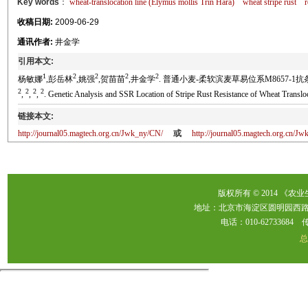
Key words
：
wheat-translocation line (Elymus mollis Trin Hara)
wheat stripe rust
r
收稿日期:
2009-06-29
通讯作者:
井金学
引用本文:
1
2
2
2
2
杨敏娜
,彭岳林
,姚强
,贺苗苗
,井金学
. 普通小麦-柔软滨麦草易位系M8657-1抗条锈病基因
2
2
2
2
,
,
,
. Genetic Analysis and SSR Location of Stripe Rust Resistance of Wheat Transl
链接本文:
http://journal05.magtech.org.cn/Jwk_ny/CN/
或
http://journal05.magtech.org.cn/
版权所有 © 2014 《农
地址：北京市海淀区圆明园西路2
电话：010-62733684 传真：