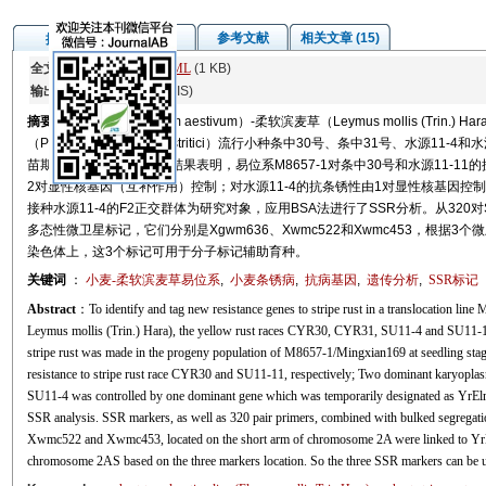
图/表
参考文献
相关文章 (15)
摘要
全文:
PDF
(463 KB)
HTML
(1 KB)
输出:
BibTeX
|
EndNote
(RIS)
摘要
为明确小麦（Triticum aestivum）-柔软滨麦草（Leymus mollis (Tri
（Puccinia striiform f.sp. stritici）流行小种条中30号、条中31号、水
苗期抗条锈性遗传分析。结果表明，易位系M8657-1对条中30号和水源11-1
2对显性核基因（互补作用）控制；对水源11-4的抗条锈性由1对显性核基因控制。将
接种水源11-4的F2正交群体为研究对象，应用BSA法进行了SSR分析。从320对
多态性微卫星标记，它们分别是Xgwm636、Xwmc522和Xwmc453，根据3个
染色体上，这3个标记可用于分子标记辅助育种。
关键词
：
小麦-柔软滨麦草易位系
,
小麦条锈病
,
抗病基因
,
遗传分析
,
SSR标记
Abstract
：To identify and tag new resistance genes to stripe rust in a translocation li
Leymus mollis (Trin.) Hara), the yellow rust races CYR30, CYR31, SU11-4 and SU11-11 w
stripe rust was made in the progeny population of M8657-1/Mingxian169 at seedling stage
resistance to stripe rust race CYR30 and SU11-11, respectively; Two dominant karyoplas
SU11-4 was controlled by one dominant gene which was temporarily designated as YrEl
SSR analysis. SSR markers, as well as 320 pair primers, combined with bulked segrega
Xwmc522 and Xwmc453, located on the short arm of chromosome 2A were linked to YrE
chromosome 2AS based on the three markers location. So the three SSR markers can be us