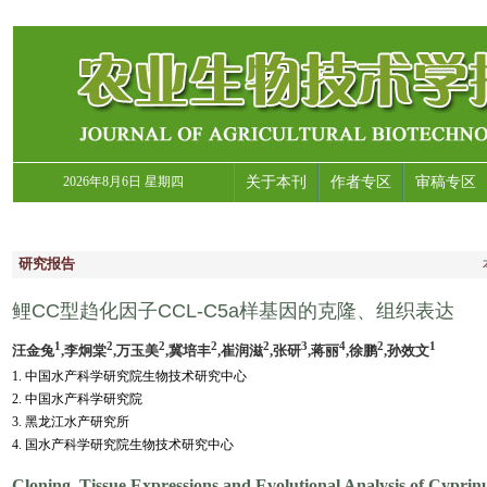
2026年8月6日 星期四
关于本刊
作者专区
审稿专区
研究报告
鲤CC型趋化因子CCL-C5a样基因的克隆、组织表达
1
2
2
2
2
3
4
2
1
汪金兔
,李炯棠
,万玉美
,冀培丰
,崔润滋
,张研
,蒋丽
,徐鹏
,孙效文
1. 中国水产科学研究院生物技术研究中心
2. 中国水产科学研究院
3. 黑龙江水产研究所
4. 国水产科学研究院生物技术研究中心
Cloning, Tissue Expressions and Evolutional Analysis of Cypr