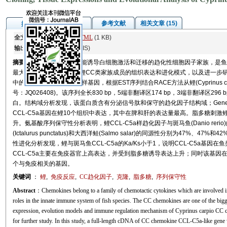
图/表
参考文献
相关文章 (15)
摘要
全文:
PDF
(1623 KB)
HTML
(1 KB)
输出:
BibTeX
|
EndNote
(RIS)
摘要
趋化因子家族是一类能诱导白细胞激活和迁移的趋化性细胞因子家族，是鱼
最大的家族之一。为研究鲤CC类家族成员的组织表达和进化模式，以及进一步
中的一个基因，CCL-C5a样基因，根据EST序列结合RACE方法从鲤(Cyprinus c
号：JQ026408)。该序列全长830 bp，5端非翻译区174 bp，3端非翻译区29
白。结构域分析发现，该蛋白质含有分泌信号肽和保守的趋化因子结构域；Gene 
CCL-C5a基因在鲤10个组织中表达，其中在脾和肝的表达量最高。脂多糖刺
升。氨基酸序列保守性分析表明，鲤CCL-C5a样趋化因子与斑马鱼(Danio rerio)的同源
(Ictalurus punctatus)和大西洋鲑(Salmo salar)的同源性分别为47%、47%
性进化分析发现，鲤与斑马鱼CCL-C5a的Ka/Ks小于1，说明CCL-C5a基
CCL-C5a主要在免疫器官上高表达，并受到脂多糖诱导表达上升；同时该基因在
个与免疫相关的基因。
关键词
：
鲤
,
免疫反应
,
CC趋化因子
,
克隆
,
脂多糖
,
序列保守性
Abstract
：Chemokines belong to a family of chemotactic cytokines which are involved in
roles in the innate immune system of fish species. The CC chemokines are one of the bigg
expression, evolution models and immune regulation mechanism of Cyprinus carpio CC
for further study. In this study, a full-length cDNA of CC chemokine CCL-C5a-like ge