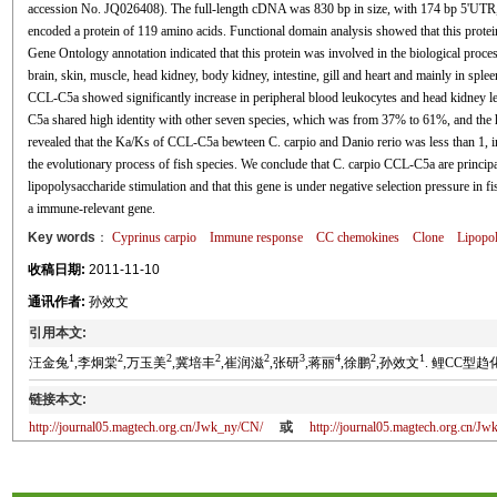
accession No. JQ026408). The full-length cDNA was 830 bp in size, with 174 bp 5'U
encoded a protein of 119 amino acids. Functional domain analysis showed that this protei
Gene Ontology annotation indicated that this protein was involved in the biological pro
brain, skin, muscle, head kidney, body kidney, intestine, gill and heart and mainly in splee
CCL-C5a showed significantly increase in peripheral blood leukocytes and head kidney 
C5a shared high identity with other seven species, which was from 37% to 61%, and the 
revealed that the Ka/Ks of CCL-C5a bewteen C. carpio and Danio rerio was less than 1, i
the evolutionary process of fish species. We conclude that C. carpio CCL-C5a are princip
lipopolysaccharide stimulation and that this gene is under negative selection pressure in 
a immune-relevant gene.
Key words
：
Cyprinus carpio
Immune response
CC chemokines
Clone
Lipopol
收稿日期:
2011-11-10
通讯作者:
孙效文
引用本文:
1
2
2
2
2
3
4
2
1
汪金兔
,李炯棠
,万玉美
,冀培丰
,崔润滋
,张研
,蒋丽
,徐鹏
,孙效文
. 鲤CC型趋化因
链接本文:
http://journal05.magtech.org.cn/Jwk_ny/CN/
或
http://journal05.magtech.org.cn/