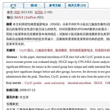
图/表
参考文献
相关文章 (15)
摘要
全文:
PDF
(823 KB)
HTML
(1 KB)
输出:
BibTeX
|
EndNote
(RIS)
摘要
本文利用变性梯度凝胶电泳（DGGE）分析不同ICR小鼠在口服急性毒性试
蛋白的食用安全性进行较为深入的研究。DGGE图谱经UPGAMA聚类分析显
照组小鼠灌胃前后其菌群基本保持稳定；试验组小鼠试验前后肠道菌群变化差异
高峰后会随着停喂时间的延长而减小，且菌相有逐渐恢复灌胃前结构的趋势。因此
是基本安全的。
关键词
：
Cry1C蛋白
,
口服急性毒性
,
肠道菌群
,
变性梯度凝胶电泳
,
转基因水稻
Abstract
：In this paper, intestinal microbiota of ICR mice fed with Cry1C protein in acute
insect-resistant protein was evaluated deeply. DGGE maps by UPGAMA cluster analysis indi
significant difference; the mouse in the control group have unique and stable intestinal flora 
group have significant changes before and after gavage, however, the diversity in test grou
administered after the peak. Therefore, Cry1C protein is safe for mice from the point of in
Key words
：
Cry1C protein
acute oral toxicity
intestinal microbiota
DGGE
GM-
收稿日期:
2009-07-13
通讯作者:
许文涛
引用本文:
许文涛. 口服急性毒性试验中Cry1C蛋白对鼠肠道菌群的影响[J]. , 2010, 18(2): 346-3