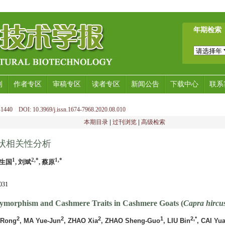
年期检索
刊
作者专区
审稿专区
读者专区
新闻公告
下载中心
联系
1440 DOI: 10.3969/j.issn.1674-7968.2020.08.010
本期目录
|
过刊浏览
|
高级检索
状相关性分析
1
2,*
1,*
赵生国
, 刘斌
, 蔡原
31
ymorphism and Cashmere Traits in Cashmere Goats (
Capra hircu
2
2
2
1
2,*
u-Rong
, MA Yue-Jun
, ZHAO Xia
, ZHAO Sheng-Guo
, LIU Bin
, CAI Yu