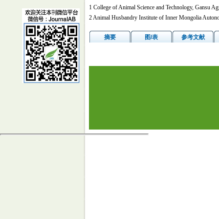
1 College of Animal Science and Technology, Gansu Agr
2 Animal Husbandry Institute of Inner Mongolia Auto
摘要
图/表
参考文献