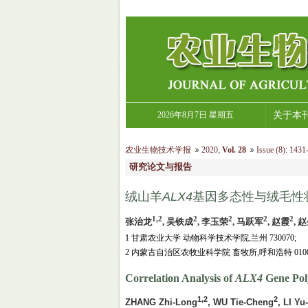
2026年8月7日 星期五
关于本
农业生物技术学报
2020
,
Vol. 28
Issue (8)
:
1431-
研究论文与报告
绒山羊
ALX4
基因多态性与绒毛性
1,2
2
2
2
2
张治龙
, 吴铁成
, 李玉荣
, 马跃军
, 赵霞
, 
1 甘肃农业大学 动物科学技术学院,兰州 730070;
2 内蒙古自治区农牧业科学院 畜牧所,呼和浩特 0100
Correlation Analysis of
ALX4
Gene Pol
1,2
2
ZHANG Zhi-Long
, WU Tie-Cheng
, LI Y