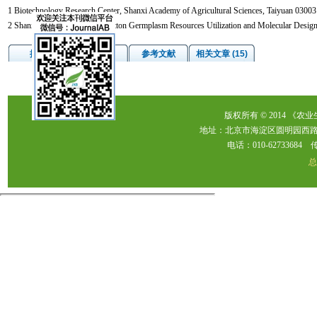
1 Biotechnology Research Center, Shanxi Academy of Agricultural Sciences, Taiyuan 03003
2 Shanxi Key Laboratory of Cotton Germplasm Resources Utilization and Molecular Desig
摘要
图/表
参考文献
相关文章 (15)
版权所有 © 2014 《农
地址：北京市海淀区圆明园西路2
电话：010-62733684 传真：