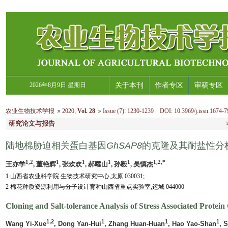
2026年8月9日 星期日
关于本刊
作者专区
审稿专区
农业生物技术学报
2020
,
Vol. 28
Issue (7)
:
1230-1239 DOI: 10.3969/j.issn.1674-7
研究论文与报告
陆地棉胁迫相关蛋白基因
GhSAP8
的克隆及其耐盐性分
1,2
1
1
1
1
1,2,*
王亦学
, 董艳辉
, 张欢欢
, 郝曜山
, 孙毅
, 吴慎杰
1 山西省农业科学院 生物技术研究中心,太原 030031;
2 棉花种质资源利用与分子设计育种山西省重点实验室,运城 044000
Cloning and Salt-tolerance Analysis of Stress Associated Protei
1,2
1
1
1
Wang Yi-Xue
, Dong Yan-Hui
, Zhang Huan-Huan
, Hao Yao-Shan
, 