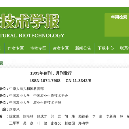
年期检索
刊
作者专区
审稿专区
读者专区
新闻公告
下载中心
联系
息
1993
年创刊，月刊发行
ISSN 1674-7968 CN 11-3342/S
单位：
中华人民共和国教育部
单位：
中国农业大学 中国农业生物技术学会
单位：
中国农业大学 农业生物技术学报
 编：
赵要风
编 ：
陈化兰 陈松林 储成才 郭 岩 胡 炜 赖锦盛 李 奎 李新海 林
军军 吴 森 叶 健 张春义 赵建国 郑海学