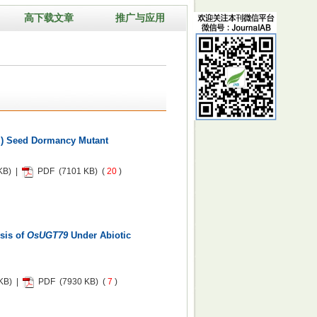
高下载文章
推广与应用
m
) Seed Dormancy Mutant
KB) |
PDF
(7101 KB) (
20
)
sis of
OsUGT79
Under Abiotic
KB) |
PDF
(7930 KB) (
7
)