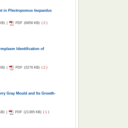
t in
Plectropomus leopardus
KB) |
PDF
(6856 KB) (
2
)
mplasm Identification of
KB) |
PDF
(3276 KB) (
2
)
rry Gray Mould and Its Growth-
KB) |
PDF
(21385 KB) (
1
)