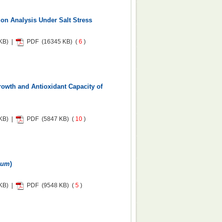
on Analysis Under Salt Stress
KB) |
PDF
(16345 KB) (
6
)
owth and Antioxidant Capacity of
KB) |
PDF
(5847 KB) (
10
)
uum
)
KB) |
PDF
(9548 KB) (
5
)