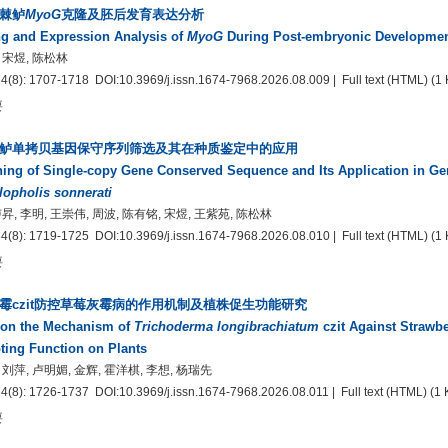
棘鲈
MyoG
克隆及胚后发育表达分析
g and Expression Analysis of
MyoG
During Post-embryonic Developmen
 宋煜, 陈松林
34(8): 1707-1718
DOI:10.3969/j.issn.1674-7968.2026.08.009
| Full text
(HTML)
(1 
要
鲈单拷贝基因保守序列筛选及其在种质鉴定中的应用
ing of Single-copy Gene Conserved Sequence and Its Application in Ger
opholis sonnerati
卢昇, 李明, 王崇伟, 周波, 陈有铭, 宋煜, 王紫苑, 陈松林
34(8): 1719-1725
DOI:10.3969/j.issn.1674-7968.2026.08.010
| Full text
(HTML)
(1 
要
霉czit防控草莓灰霉病的作用机制及植株促生功能研究
 on the Mechanism of
Trichoderma longibrachiatum
czit Against Strawbe
ing Function on Plants
 刘萍, 卢明媚, 金辉, 霍洋棋, 李想, 杨瑞先
34(8): 1726-1737
DOI:10.3969/j.issn.1674-7968.2026.08.011
| Full text
(HTML)
(1 
要