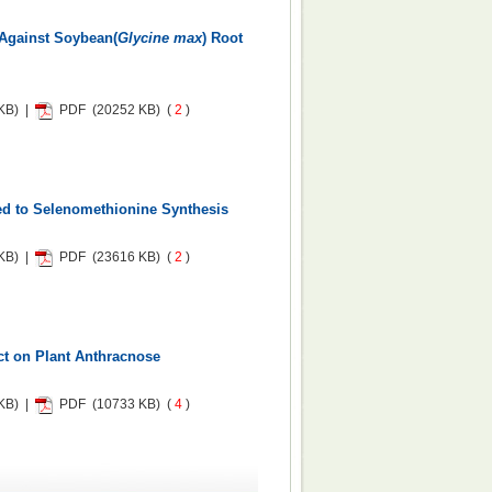
gainst Soybean(
Glycine max
) Root
KB) |
PDF
(20252 KB) (
2
)
ed to Selenomethionine Synthesis
KB) |
PDF
(23616 KB) (
2
)
ct on Plant Anthracnose
KB) |
PDF
(10733 KB) (
4
)