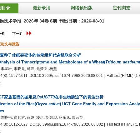
期目录
最新录用
网络预出版
过刊浏览
技术学报 2026年 34卷 8期 刊出日期：2026-08-01
究论文与报告
麦种子休眠突变体的转录组和代谢组联合分析
Analysis of Transcriptome and Metabolome of a Wheat(
Triticum aestivu
 李星岩, 李晓龙, 韩洋, 党梦圆, 杨燕
34(8): 1597-1611
DOI:10.3969/j.issn.1674-7968.2026.08.001
| Full text
(HTML)
(1 
要
GT家族基因的鉴定及
OsUGT79
在非生物胁迫下的表达分析
ication of the Rice(
Oryza sativa
) UGT Gene Family and Expression Analy
es
 陈晓彬, 徐兵容, 薛婕, 凌琪, 胡智烨, 汤乐逸, 曹云英
34(8): 1612-1627
DOI:10.3969/j.issn.1674-7968.2026.08.002
| Full text
(HTML)
(1 
要