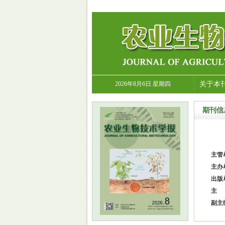
2026年8月6日 星期四
关于本
期刊信
主管
主办
出版
主
副主
王