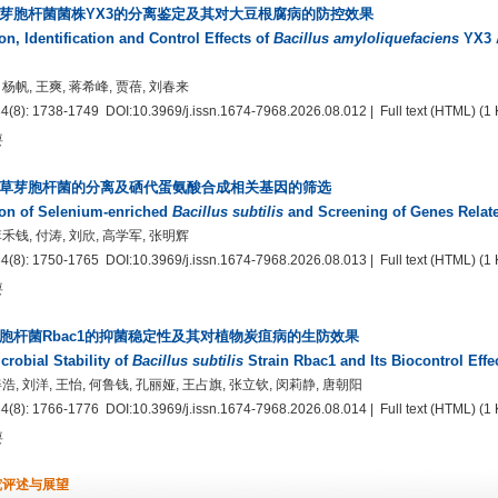
芽胞杆菌菌株YX3的分离鉴定及其对大豆根腐病的防控效果
ion, Identification and Control Effects of
Bacillus amyloliquefaciens
YX3 A
 杨帆, 王爽, 蒋希峰, 贾蓓, 刘春来
34(8): 1738-1749
DOI:10.3969/j.issn.1674-7968.2026.08.012
| Full text
(HTML)
(1 
要
草芽胞杆菌的分离及硒代蛋氨酸合成相关基因的筛选
ion of Selenium-enriched
Bacillus subtilis
and Screening of Genes Relat
李禾钱, 付涛, 刘欣, 高学军, 张明辉
34(8): 1750-1765
DOI:10.3969/j.issn.1674-7968.2026.08.013
| Full text
(HTML)
(1 
要
胞杆菌Rbac1的抑菌稳定性及其对植物炭疽病的生防效果
crobial Stability of
Bacillus subtilis
Strain Rbac1 and Its Biocontrol Effe
姜浩, 刘洋, 王怡, 何鲁钱, 孔丽娅, 王占旗, 张立钦, 闵莉静, 唐朝阳
34(8): 1766-1776
DOI:10.3969/j.issn.1674-7968.2026.08.014
| Full text
(HTML)
(1 
要
究评述与展望