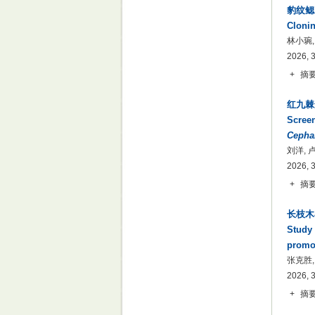
豹纹鳃
Clonin
林小琬,
2026, 
+
摘
红九棘
Screen
Cephal
刘洋, 
2026, 
+
摘
长枝木
Study
promot
张克胜,
2026, 
+
摘