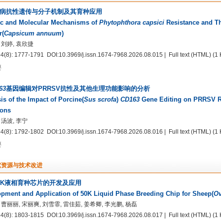
病抗性遗传与分子机制及其育种应用
ic and Molecular Mechanisms of
Phytophthora capsici
Resistance and Th
r(
Capsicum annuum
)
 刘婷, 袁欣捷
34(8): 1777-1791
DOI:10.3969/j.issn.1674-7968.2026.08.015
| Full text
(HTML)
(1 
要
63
基因编辑对PRRSV抗性及其他生理功能影响的分析
is of the Impact of Porcine(
Sus scrofa
)
CD163
Gene Editing on PRRSV Re
ions
 汤波, 李宁
34(8): 1792-1802
DOI:10.3969/j.issn.1674-7968.2026.08.016
| Full text
(HTML)
(1 
要
究资源与技术改进
0K液相育种芯片的开发及应用
pment and Application of 50K Liquid Phase Breeding Chip for Sheep(
Ov
 曹丽丽, 宋丽爽, 刘雪霏, 雷佳茹, 姜希卿, 李光鹏, 杨磊
34(8): 1803-1815
DOI:10.3969/j.issn.1674-7968.2026.08.017
| Full text
(HTML)
(1 