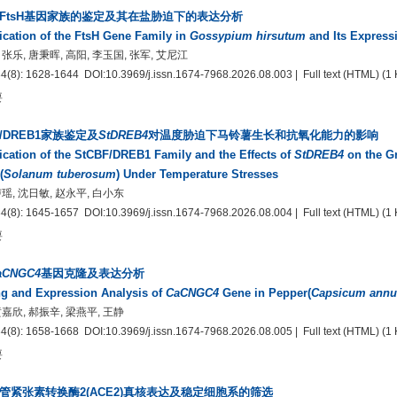
FtsH基因家族的鉴定及其在盐胁迫下的表达分析
fication of the FtsH Gene Family in
Gossypium hirsutum
and Its Expressi
 张乐, 唐秉晖, 高阳, 李玉国, 张军, 艾尼江
34(8): 1628-1644
DOI:10.3969/j.issn.1674-7968.2026.08.003
| Full text
(HTML)
(1 
要
F/DREB1家族鉴定及
StDREB4
对温度胁迫下马铃薯生长和抗氧化能力的影响
fication of the StCBF/DREB1 Family and the Effects of
StDREB4
on the Gr
(
Solanum tuberosum
) Under Temperature Stresses
卢瑶, 沈日敏, 赵永平, 白小东
34(8): 1645-1657
DOI:10.3969/j.issn.1674-7968.2026.08.004
| Full text
(HTML)
(1 
要
aCNGC4
基因克隆及表达分析
g and Expression Analysis of
CaCNGC4
Gene in Pepper(
Capsicum ann
黄嘉欣, 郝振辛, 梁燕平, 王静
34(8): 1658-1668
DOI:10.3969/j.issn.1674-7968.2026.08.005
| Full text
(HTML)
(1 
要
管紧张素转换酶2(ACE2)真核表达及稳定细胞系的筛选