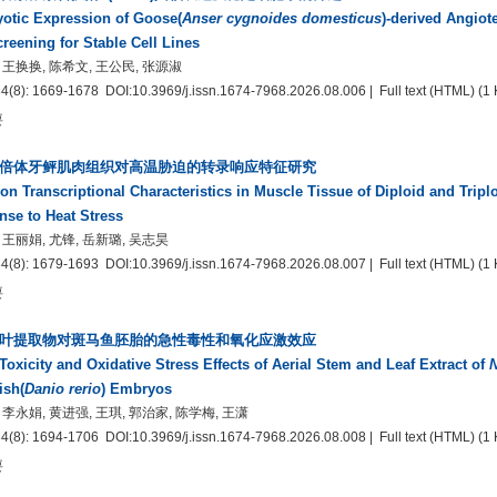
otic Expression of Goose(
Anser cygnoides domesticus
)-derived Angio
reening for Stable Cell Lines
 王换换, 陈希文, 王公民, 张源淑
34(8): 1669-1678
DOI:10.3969/j.issn.1674-7968.2026.08.006
| Full text
(HTML)
(1 
要
倍体牙鲆肌肉组织对高温胁迫的转录响应特征研究
on Transcriptional Characteristics in Muscle Tissue of Diploid and Tripl
se to Heat Stress
 王丽娟, 尤锋, 岳新璐, 吴志昊
34(8): 1679-1693
DOI:10.3969/j.issn.1674-7968.2026.08.007
| Full text
(HTML)
(1 
要
叶提取物对斑马鱼胚胎的急性毒性和氧化应激效应
Toxicity and Oxidative Stress Effects of Aerial Stem and Leaf Extract of
N
ish(
Danio rerio
) Embryos
 李永娟, 黄进强, 王琪, 郭治家, 陈学梅, 王潇
34(8): 1694-1706
DOI:10.3969/j.issn.1674-7968.2026.08.008
| Full text
(HTML)
(1 
要