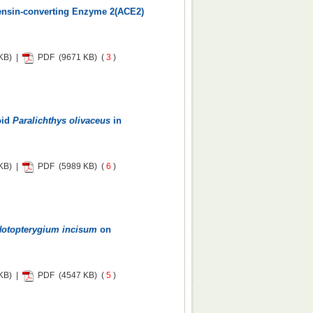
tensin-converting Enzyme 2(ACE2)
KB) |
PDF
(9671 KB) (
3
)
oid
Paralichthys olivaceus
in
KB) |
PDF
(5989 KB) (
6
)
otopterygium incisum
on
KB) |
PDF
(4547 KB) (
5
)