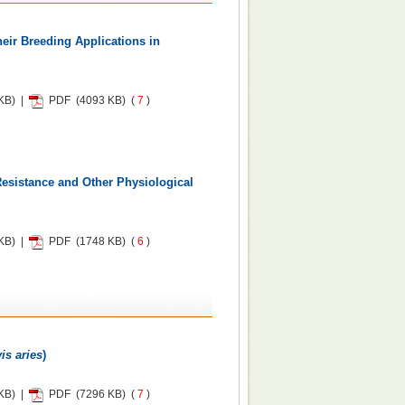
eir Breeding Applications in
KB) |
PDF
(4093 KB) (
7
)
sistance and Other Physiological
KB) |
PDF
(1748 KB) (
6
)
is aries
)
KB) |
PDF
(7296 KB) (
7
)