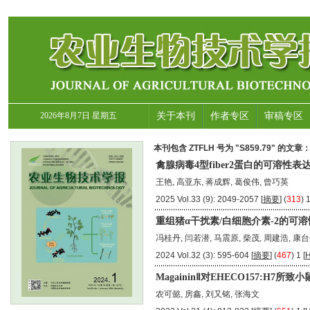
2026年8月7日 星期五
关于本刊
作者专区
审稿专区
本刊包含 ZTFLH 号为 "S859.79" 的文章
禽腺病毒4型fiber2蛋白的可溶性
王艳, 高亚东, 蒋成辉, 葛俊伟, 曾巧英
2025 Vol.33 (9): 2049-2057 [
摘要
] (
313
) 1
重组猪α干扰素/白细胞介素-2的可
冯桂丹, 闫若潜, 马震原, 柴茂, 周建浩, 康台
2024 Vol.32 (3): 595-604 [
摘要
] (
467
) 1 [
MagaininⅡ对EHECO157:H
农可懿, 房鑫, 刘又铭, 张海文