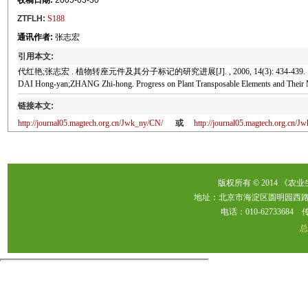
收稿日期:
2005-03-30
ZTFLH:
S188
通讯作者:
张志宏
引用本文:
代红艳;张志宏 .
植物转座元件及其分子标记的研究进展
[J]. , 2006, 14(3): 434-439.
DAI Hong-yan;ZHANG Zhi-hong
.
Progress on Plant Transposable Elements and Their
链接本文:
http://journal05.magtech.org.cn/Jwk_ny/CN/
或
http://journal05.magtech.org.cn
版权所有 © 2014 《农
地址：北京市海淀区圆明园西路2
电话：010-62733684 传真：