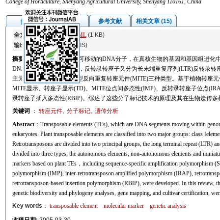
College of Horticulture, Shenyang Agricultural University, Shenyang 110161, China
图/表
参考文献
相关文章 (15)
摘要
全文:
PDF
(585 KB)
HTML
(1 KB)
输出:
BibTeX
|
EndNote
(RIS)
摘要
转座元件是基因组中可移动的DNA分子，在真核生物的基因和基因组进化
DNA转座子两大类，其中，反转录转座子又分为长末端重复序列(LTR)反转录转
主元件、非自主元件和微型反向重复转座元件(MITE)三种类型。基于植物转座元件
MITE显示、转座子显示(TD)、MITE位点间多态性(IMP)、反转录转座子位点(I
录转座子插入多态性(RBIP)。综述了这些分子标记技术的原理及其在生物遗传
关键词
：
转座元件
,
分子标记
,
遗传分析
Abstract
：
Transposable elements (TEs), which are DNA segments moving within genome
eukaryotes. Plant transposable elements are classified into two major groups: class Ⅰele
Retrotransposons are divided into two principal groups, the long terminal repeat (LTR)
divided into three types, the autonomous elements, non-autonomous elements and miniatu
markers based on plant TEs，including sequence-specific amplification polymorphism (
polymorphism (IMP), inter-retrotransposon amplified polymorphism (IRAP), retrotrans
retrotransposon-based insertion polymorphism (RBIP), were developed. In this review, th
genetic biodiversity and phylogeny analyses, gene mapping, and cultivar certification, w
Key words
：
transposable element
molecular marker
genetic analysis