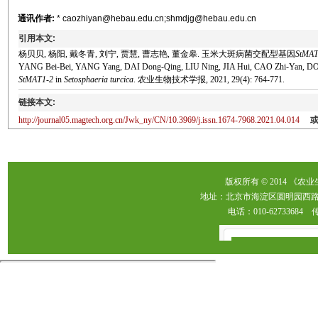
通讯作者:
* caozhiyan@hebau.edu.cn;shmdjg@hebau.edu.cn
引用本文:
杨贝贝, 杨阳, 戴冬青, 刘宁, 贾慧, 曹志艳, 董金皋. 玉米大斑病菌交配型基因
StMA
YANG Bei-Bei, YANG Yang, DAI Dong-Qing, LIU Ning, JIA Hui, CAO Zhi-Yan, DONG J
StMAT1
-
2
in
Setosphaeria turcica
. 农业生物技术学报, 2021, 29(4): 764-771.
链接本文:
http://journal05.magtech.org.cn/Jwk_ny/CN/10.3969/j.issn.1674-7968.2021.04.014
版权所有 © 2014 《农
地址：北京市海淀区圆明园西路2
电话：010-62733684 传真：