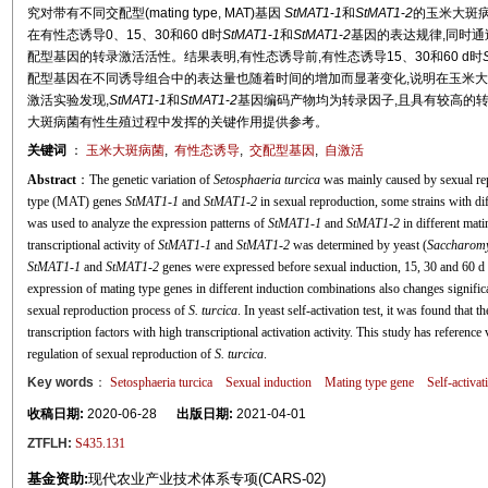
究对带有不同交配型(mating type, MAT)基因
StMAT1
-
1
和
StMAT1
-
2
的玉米大斑病
在有性态诱导0、15、30和60 d时
StMAT1
-
1
和
StMAT1
-
2
基因的表达规律,同时通
配型基因的转录激活活性。结果表明,有性态诱导前,有性态诱导15、30和60 d时
配型基因在不同诱导组合中的表达量也随着时间的增加而显著变化,说明在玉米大
激活实验发现,
StMAT1
-
1
和
StMAT1
-
2
基因编码产物均为转录因子,且具有较高的
大斑病菌有性生殖过程中发挥的关键作用提供参考。
关键词
：
玉米大斑病菌
,
有性态诱导
,
交配型基因
,
自激活
Abstract
：The genetic variation of
Setosphaeria turcica
was mainly caused by sexual repr
type (MAT) genes
StMAT1
-
1
and
StMAT1
-
2
in sexual reproduction, some strains with d
was used to analyze the expression patterns of
StMAT1
-
1
and
StMAT1
-
2
in different mati
transcriptional activity of
StMAT1
-
1
and
StMAT1
-
2
was determined by yeast (
Saccharomy
StMAT1
-
1
and
StMAT1
-
2
genes were expressed before sexual induction, 15, 30 and 60 d af
expression of mating type genes in different induction combinations also changes signific
sexual reproduction process of
S. turcica
. In yeast self-activation test, it was found that 
transcription factors with high transcriptional activation activity. This study has referenc
regulation of sexual reproduction of
S. turcica
.
Key words
：
Setosphaeria turcica
Sexual induction
Mating type gene
Self-activat
收稿日期:
2020-06-28
出版日期:
2021-04-01
ZTFLH:
S435.131
基金资助:
现代农业产业技术体系专项(CARS-02)