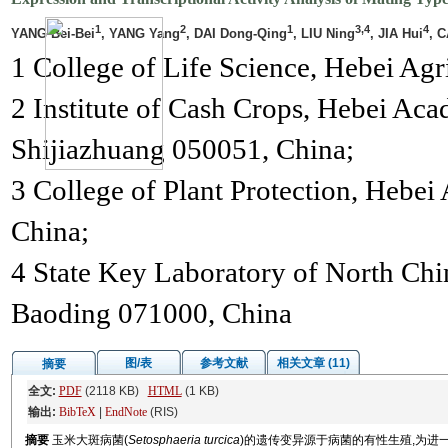
1
2
1
3,4
4
YANG Bei-Bei
, YANG Yang
, DAI Dong-Qing
, LIU Ning
, JIA Hui
, 
1 College of Life Science, Hebei Agr
2 Institute of Cash Crops, Hebei Aca
Shijiazhuang 050051, China;
3 College of Plant Protection, Hebei
China;
4 State Key Laboratory of North Ch
Baoding 071000, China
图/表
参考文献
相关文章 (11)
摘要
全文:
PDF
(2118 KB)
HTML
(1 KB)
输出:
BibTeX
|
EndNote
(RIS)
摘要
玉米大斑病菌(
Setosphaeria turcica
)的遗传变异源于病菌的有性生殖,为进