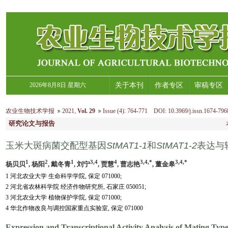
2026年8月8日 星期六
关于本刊
作者专区
审稿专区
农业生物技术学报
2021
,
Vol. 29
Issue (4)
:
764-771 DOI: 10.3969/j.issn.1674-796
研究论文与报告
玉米大斑病菌交配型基因
StMAT1
-
1
和
StMAT1
-
2
表达与
1
2
1
3,4
4
3,4,*
3,4,*
杨贝贝
, 杨阳
, 戴冬青
, 刘宁
, 贾慧
, 曹志艳
, 董金皋
1 河北农业大学 生命科学学院, 保定 071000;
2 河北省农林科学院 经济作物研究所, 石家庄 050051;
3 河北农业大学 植物保护学院, 保定 071000;
4 华北作物改良与调控国家重点实验室, 保定 071000
Expression and Transcriptional Activity Analysis of Mating Ty