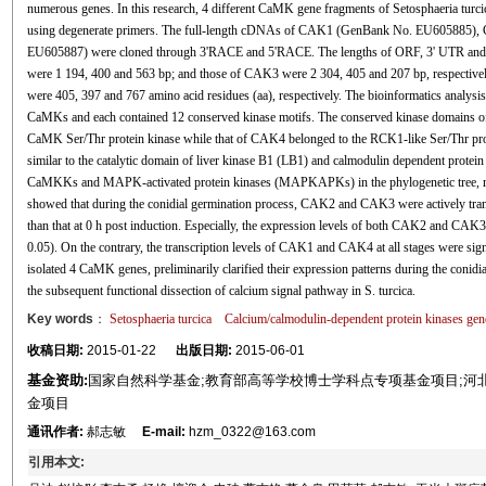
numerous genes. In this research, 4 different CaMK gene fragments of Setosphaeria
using degenerate primers. The full-length cDNAs of CAK1 (GenBank No. EU60588
EU605887) were cloned through 3'RACE and 5'RACE. The lengths of ORF, 3' UTR and
were 1 194, 400 and 563 bp; and those of CAK3 were 2 304, 405 and 207 bp, respecti
were 405, 397 and 767 amino acid residues (aa), respectively. The bioinformatics analysis
CaMKs and each contained 12 conserved kinase motifs. The conserved kinase domains o
CaMK Ser/Thr protein kinase while that of CAK4 belonged to the RCK1-like Ser/Thr pro
similar to the catalytic domain of liver kinase B1 (LB1) and calmodulin dependent prot
CaMKKs and MAPK-activated protein kinases (MAPKAPKs) in the phylogenetic tree, res
showed that during the conidial germination process, CAK2 and CAK3 were actively transcr
than that at 0 h post induction. Especially, the expression levels of both CAK2 and CAK3
0.05). On the contrary, the transcription levels of CAK1 and CAK4 at all stages were sig
isolated 4 CaMK genes, preliminarily clarified their expression patterns during the conid
the subsequent functional dissection of calcium signal pathway in S. turcica.
Key words
：
Setosphaeria turcica
Calcium/calmodulin-dependent protein kinases g
收稿日期:
2015-01-22
出版日期:
2015-06-01
基金资助:
国家自然科学基金;教育部高等学校博士学科点专项基金项目;河
金项目
通讯作者:
郝志敏
E-mail:
hzm_0322@163.com
引用本文: