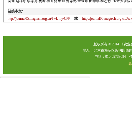
吴迪 赵梓彤 李志勇 杨峥 檀迎会 申珅 曹志艳 董金皋 田菲菲 郝志敏. 玉米大斑病菌钙/钙调
链接本文:
http://journal05.magtech.org.cn/Jwk_ny/CN/
或
http://journal05.magtech.org.cn/
版权所有 © 2014 《农
地址：北京市海淀区圆明园西路2
电话：010-62733684 传真：