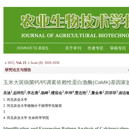
2026年8月7日 星期五
关于本刊
作者专区
审稿专区
2015
,
Vol. 23
Issue (8)
:
1020-1030
研究论文与报告
玉米大斑病菌钙/钙调素依赖性蛋白激酶(CaMK)基因
1
2
2
3
3
4
1
3
2
3
吴迪
,赵梓彤
,李志勇
,杨峥
,檀迎会
,申珅
,曹志艳
,
,董金皋
,田菲菲
,郝志
1. 河北农业大学
2. 河北农业大学植物分子病理学实验室
3.
4. 河北农业大学 生命科学学院
Identification and Expression Pattern Analysis of Calcium/calm