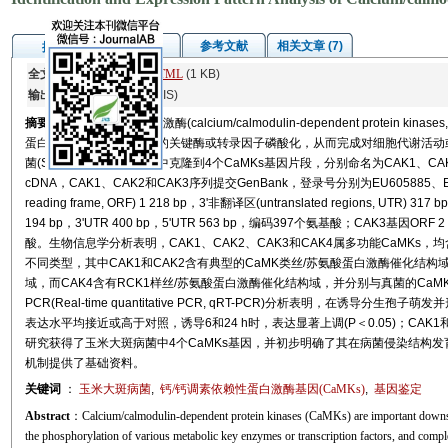
图/表
参考文献
相关文章 (7)
摘要
全文:
PDF
(6456 KB)
HTML
(1 KB)
输出:
BibTeX
|
EndNote
(RIS)
摘要
钙/钙调素依赖性蛋白激酶(calcium/calmodulin-dependent protei
蛋白，能够引起众多代谢的关键酶或转录因子磷酸化，从而完成对细胞代谢活动
菌(Setosphaeria turcica)中克隆到4个CaMKs基因片段，分别命名为CAK1、
cDNA，CAK1、CAK2和CAK3序列提交GenBank，登录号分别为EU605885、E
reading frame, ORF) 1 218 bp，3'非翻译区(untranslated regions, UTR
194 bp，3'UTR 400 bp，5'UTR 563 bp，编码397个氨基酸；CAK3基因ORF 2 
酸。生物信息学分析表明，CAK1、CAK2、CAK3和CAK4属多功能CaMKs，
不同类型，其中CAK1和CAK2含有典型的CaMK类丝/苏氨酸蛋白激酶催化结构域，
域，而CAK4含有RCK1样丝/苏氨酸蛋白激酶催化结构域，并分别与真菌的CaMK
PCR(Real-time quantitative PCR, qRT-PCR)分析表明，在诱导
表达水平均接近或高于对照，诱导6和24 h时，表达显著上调(P＜0.05)；CAK1
研究获得了玉米大斑病菌中4个CaMKs基因，并初步明确了其在病菌侵染结构发
机制提供了基础资料。
关键词
：
玉米大斑病菌
,
钙/钙调素依赖性蛋白激酶基因(CaMKs)
,
基因鉴定
Abstract
：Calcium/calmodulin-dependent protein kinases (CaMKs) are important downstr
the phosphorylation of various metabolic key enzymes or transcription factors, and complete