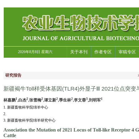
2026年8月8日 星期六
关于本刊
作者专区
审稿专区
研究报告
新疆褐牛Toll样受体基因(TLR4)外显子Ⅲ 2021位
1
2
2
2
2
3
1
林嘉鹏
,白杰
,张雪梅
,谭立新
,季生林
,李文蓉
,刘明军
1. 新疆畜牧科学院绵羊中心
2.
3. 新疆畜牧科学院绵羊研究中心
Association the Mutation of 2021 Locus of Toll-like Receptor 
Cattle