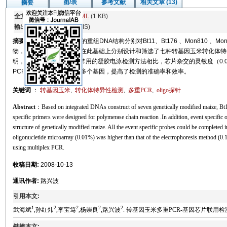
图/表
参考文献
相关文章 (13)
摘要
全文:
PDF
(679 KB)
HTML
(1 KB)
输出:
BibTeX
|
EndNote
(RIS)
摘要
根据七种转基因玉米的重组DNA结构分别对Bt11、Bt176 、Mon810 、Mon8
物，进行多重PCR检测。在此基础上分别设计和筛选了七种转基因玉米转化体特异
明，该探针特异性好，同常用的凝胶电泳检测方法相比，芯片杂交的灵敏度（0.0
PCR技术一次可同时检测多个基因，提高了检测的准确率和效率。
关键词
：
转基因玉米
,
转化体特异性检测
,
多重PCR
,
oligo探针
Abstract
：Based on integrated DNAs construct of seven genetically modified maize,
specific primers were designed for polymerase chain reaction .In addition, event specifi
structure of genetically modified maize. All the event specific probes could be completed in
oligonucletide microarray (0.01%) was higher than that of the electrophoresis method (0
using multiplex PCR.
收稿日期:
2008-10-13
通讯作者:
路兴波
引用本文:
1
2
2
2
2
武海斌
,孙红炜
,李宝笃
,杨崇良
,路兴波
. 转基因玉米多重PCR-基因芯片联用检测方法的研究[
链接本文: