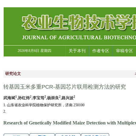
2026年8月6日 星期四
关于本刊
作者专区
审稿专区
研究论文
转基因玉米多重PCR-基因芯片联用检测方法的研究
1
2
2
2
2
武海斌
,孙红炜
,李宝笃
,杨崇良
,路兴波
1. 山东省农业科学院植物保护研究所，济南 250100
2.
Research of Genetically Modified Maize Detection with Multip