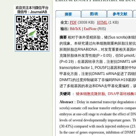
图/表
参考文献
摘要
全文:
PDF
(3008 KB)
HTML
(1 KB)
输出:
BibTeX
|
EndNote
(RIS)
摘要
相对于体外受精胚胎，猪(Sus scrofa)体细胞克隆
的现象。本研究通过向单细胞期重构胚胎注射抗D
胚期胚胎总RNA和DNA，对发育重要相关基因
克隆胚胎体外发育性能(P＞0.05)，但50 μmol
(P=0.19)；在基因转录方面，注射抗DNMT1 siR
transcription factor 1, POU5F1
甲基化方面，注射抗DNMT1 siRNA促进了四
DNMT1的过度抑制破坏了非编码RNA H19
进了多能基因的表达和DNA去甲基化重编程，
关键词
：
猪体细胞克隆胚胎
,
DNA甲基转移酶1基
Abstract
：Delay in maternal transcript degradation
scrofa) somatic cell nuclear transfer embryos compar
embryos at one-cell stage to evaluate the effect o
levels of several developmentally important genes. 
(30.43%) compared with mock injected embryos (23.01%
In the case of genes expression, inhibition of DNM