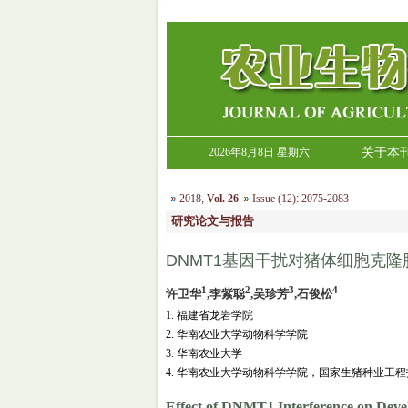
2026年8月8日 星期六
关于本
2018
,
Vol. 26
Issue (12)
:
2075-2083
研究论文与报告
DNMT1基因干扰对猪体细胞克
1
2
3
4
许卫华
,李紫聪
,吴珍芳
,石俊松
1. 福建省龙岩学院
2. 华南农业大学动物科学学院
3. 华南农业大学
4. 华南农业大学动物科学学院，国家生猪种业工
Effect of DNMT1 Interference on Deve