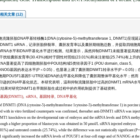
相关文章 (12)
胚胎DNA甲基转移酶1(DNA (cytosine-5)-methyltransferase 1, DNMT1)呈
NMT1 siRNA，记录胚胎卵裂率、囊胚发育率以及囊胚期细胞总数，并提取四细胞
mRNA水平和DNA甲基化水平进行检测。结果显示，虽然抑制DNMT1未能显著提高猪
/L干扰组囊胚发育率(30.43%)相对于阴性对照组(23.01%)和未注射组(25.74%)有上升
NA显著提高了四细胞期胚胎中POU结构域5类转录因子1 (POU domain, class 5,
)基因和囊胚中NANOG基因的表达水平(P＜0.05)，也显著上调了囊胚期DNMT1转录水平(P＜0.05)；
细胞期POU5F1基因5'-UTR区域DNA的去甲基化和降低了囊胚期整体甲基化水平；然而
基因印迹的DNA甲基化状态。本研究表明，温和抑制克隆胚胎中过高的DNMT1 mRNA水
该结果对研究DNMT1在早期胚胎生成过程中的作用机制提供了基础资料。
因(DNMT1)
,
siRNA
,
基因转录
,
DNA甲基化
 of DNMT1 (DNA (cytosine-5)-methyltransferase 1cytosine-5)-methyltransferase 1) in porcine 
ed with in vitro fertilized counterparts was confirmed, thereafter anti-DNMT1 siRNA was inject
f DNMT1 knockdown on the developmental rate of embryos and the mRNA levels and DNA methy
Though a higher proportion of blastocysts was obtained in 50 μmol/L siRNA injected embryos
) and untreated controls (25.74%), while the difference was not statistically significant (P=
T1 significantly increased the mRNA levels of POU5F1 at four-cell stage and of NANOG at the