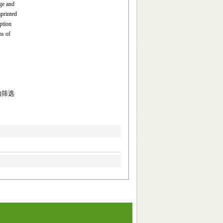
ge and
printed
ption
ms of
的筛选
.