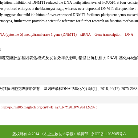
thylation, inhibition of DNMT1 reduced the DNA methylation level of POU5F1 at four-cell sta
 vivo produced embryos at the blastocyst stage, whereas over-depressed DNMT1 disrupted the im
suggests that mild inhibition of over-expressed DNMT1 facilitates pluripotent genes transcri
bryos, furthermore provides a scientific reference for further research on function mechanis
A (cytosine-5)-methyltransferase 1 gene (DNMT1)
siRNA
Gene transcription
DNA
0
平对猪克隆胚胎基因表达模式及发育效率的影响;猪脂肪沉积相关DNA甲基化标记
细胞克隆胚胎发育、基因转录和DNA甲基化的影响[J]. , 2018, 26(12): 2075-2083
http://journal05.magtech.org.cn/Jwk_ny/CN/Y2018/V26/I12/2075
版权所有 © 2014 《农业生物技术学报》编辑部 京ICP备11035905号-3