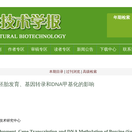
年期检索
刊
作者专区
审稿专区
读者专区
新闻公告
下载中心
联系
本期目录
|
过刊浏览
|
高级检索
隆胚胎发育、基因转录和DNA甲基化的影响
程技术研究中心
lopment, Gene Transcription and DNA Methylation of Porcine (S