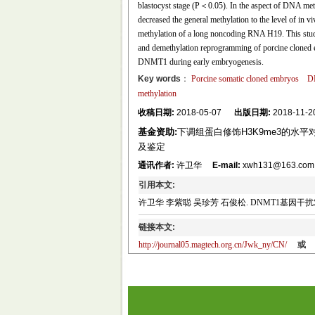
blastocyst stage (P＜0.05). In the aspect of DNA me
decreased the general methylation to the level of in
methylation of a long noncoding RNA H19. This study 
and demethylation reprogramming of porcine cloned em
DNMT1 during early embryogenesis.
Key words
：
Porcine somatic cloned embryos
DN
methylation
收稿日期:
2018-05-07
出版日期:
2018-11-2
基金资助:
下调组蛋白修饰H3K9me3的水
及鉴定
通讯作者:
许卫华
E-mail:
xwh131@163.com
引用本文:
许卫华 李紫聪 吴珍芳 石俊松. DNMT1基因干扰对猪体
链接本文:
http://journal05.magtech.org.cn/Jwk_ny/CN/
或