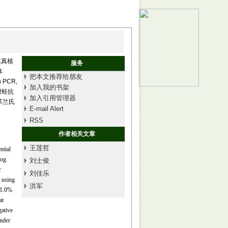
其真核
服务
体
把本文推荐给朋友
PCR,
加入我的书架
树蛙抗
加入引用管理器
和革兰氏
E-mail Alert
RSS
作者相关文章
王莲哲
ntial
rog
刘士俊
r
刘佳乐
 using
洪军
 1.0%
at
gative
under