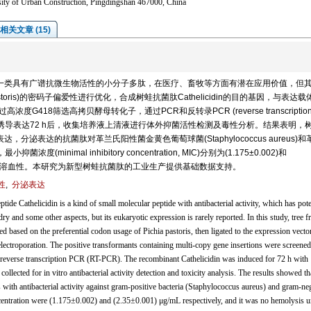
sity of Urban Construction, Pingdingshan 467000, China
相关文章 (15)
elicidin是一类具有广谱抗微生物活性的小分子多肽，在医疗、畜牧等方面有潜在应用价值，但
storis)的密码子偏爱性进行优化，合成树蛙抗菌肽Cathelicidin的目的基因，与表达载
度G418筛选高拷贝酵母转化子，通过PCR和反转录PCR (reverse transcription 
甲醇诱导表达72 h后，收集培养液上清液进行体外抑菌活性检测及毒性分析。结果表明，
功表达，分泌表达的抗菌肽对革兰氏阳性菌金黄色葡萄球菌(Staphylococcus aureus)
浓度(minimal inhibitory concentration, MIC)分别为(1.175±0.002)和
度下没有细胞溶血性。本研究为新型树蛙抗菌肽的工业生产提供基础数据支持。
性
,
分泌表达
de Cathelicidin is a kind of small molecular peptide with antibacterial activity, which has pote
ry and some other aspects, but its eukaryotic expression is rarely reported. In this study, tree f
d based on the preferential codon usage of Pichia pastoris, then ligated to the expression vecto
ectroporation. The positive transformants containing multi-copy gene insertions were screened
everse transcription PCR (RT-PCR). The recombinant Cathelicidin was induced for 72 h with
llected for in vitro antibacterial activity detection and toxicity analysis. The results showed th
s with antibacterial activity against gram-positive bacteria (Staphylococcus aureus) and gram-ne
oncentration were (1.175±0.002) and (2.35±0.001) μg/mL respectively, and it was no hemolysis 