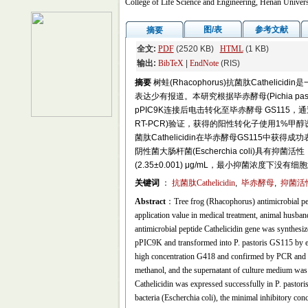
College of Life Science and Engineering, Henan Univer
图/表
参考文献
摘要
全文:
PDF
(2520 KB)
HTML
(1 KB)
输出:
BibTeX
|
EndNote
(RIS)
摘要
树蛙(Rhacophorus)抗菌肽Cath
表达少有报道。本研究根据毕赤酵母(Pichia pa
pPIC9K连接后电击转化至毕赤酵母 GS115，通过高浓
RT-PCR)验证，获得的阳性转化子使用1%
菌肽Cathelicidin在毕赤酵母GS115中获得成
阴性菌大肠杆菌(Escherchia coli)具有抑菌活性，最小抑菌
(2.35±0.001) μg/mL，最小抑菌浓
关键词
：
抗菌肽Cathelicidin
,
毕赤酵母
,
抑菌活
Abstract
：Tree frog (Rhacophorus) antimicrobial pepti
application value in medical treatment, animal husband
antimicrobial peptide Cathelicidin gene was synthesize
pPIC9K and transformed into P. pastoris GS115 by el
high concentration G418 and confirmed by PCR and r
methanol, and the supernatant of culture medium was co
Cathelicidin was expressed successfully in P. pastori
bacteria (Escherchia coli), the minimal inhibitory c