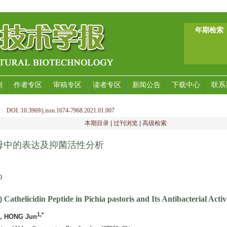
年期检索
刊
作者专区
审稿专区
读者专区
新闻公告
下载中心
联系
 DOI: 10.3969/j.issn.1674-7968.2021.01.007
本期目录
|
过刊浏览
|
高级检索
毕赤酵母中的表达及抑菌活性分析
0
athelicidin Peptide in Pichia pastoris and Its Antibacterial Activ
1,*
, HONG Jun