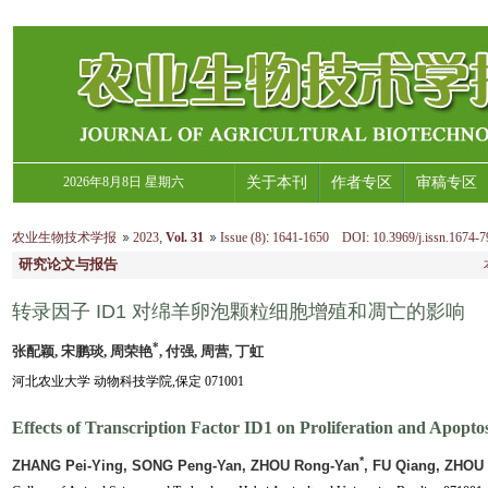
2026年8月8日 星期六
关于本刊
作者专区
审稿专区
农业生物技术学报
2023
,
Vol. 31
Issue (8)
:
1641-1650 DOI: 10.3969/j.issn.1674-7
研究论文与报告
转录因子 ID1 对绵羊卵泡颗粒细胞增殖和凋亡的影响
*
张配颖, 宋鹏琰, 周荣艳
, 付强, 周营, 丁虹
河北农业大学 动物科技学院,保定 071001
Effects of Transcription Factor ID1 on Proliferation and Apoptos
*
ZHANG Pei-Ying, SONG Peng-Yan, ZHOU Rong-Yan
, FU Qiang, ZHOU