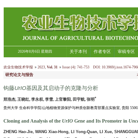
2026年8月6日 星期四
关于本刊
作者专区
审稿专区
农业生物技术学报
2023
,
Vol. 31
Issue (4)
:
741-753 DOI: 10.3969/j.issn.1674-796
研究论文与报告
钩藤
UrIO
基因及其启动子的克隆与分析
*
郑浩杰, 王晓红, 李永权, 李雪, 上官黎阳, 田宇航, 张明
贵州大学 生命科学学院/山地植物资源保护与种质创新教育部重点实验室, 贵阳 55002
Cloning and Analysis of the
UrIO
Gene and Its Promoter in
Unca
ZHENG Hao-Jie, WANG Xiao-Hong, LI Yong-Quan, LI Xue, SHANGGUA