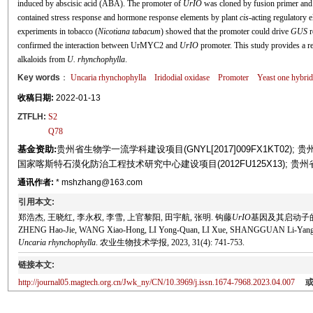
induced by abscisic acid (ABA). The promoter of
UrIO
was cloned by fusion primer and
contained stress response and hormone response elements by plant
cis
-acting regulatory 
experiments in tobacco (
Nicotiana tabacum
) showed that the promoter could drive
GUS
r
confirmed the interaction between UrMYC2 and
UrIO
promoter. This study provides a ref
alkaloids from
U. rhynchophylla
.
Key words
：
Uncaria rhynchophylla
Iridodial oxidase
Promoter
Yeast one hybrid
收稿日期:
2022-01-13
ZTFLH:
S2
Q78
基金资助:
贵州省生物学一流学科建设项目(GNYL[2017]009FX1KT02); 贵
国家喀斯特石漠化防治工程技术研究中心建设项目(2012FU125X13); 贵州
通讯作者:
* mshzhang@163.com
引用本文:
郑浩杰, 王晓红, 李永权, 李雪, 上官黎阳, 田宇航, 张明. 钩藤
UrIO
基因及其启动子的克隆与
ZHENG Hao-Jie, WANG Xiao-Hong, LI Yong-Quan, LI Xue, SHANGGUAN Li-Yang T
Uncaria rhynchophylla
. 农业生物技术学报, 2023, 31(4): 741-753.
链接本文:
http://journal05.magtech.org.cn/Jwk_ny/CN/10.3969/j.issn.1674-7968.2023.04.007