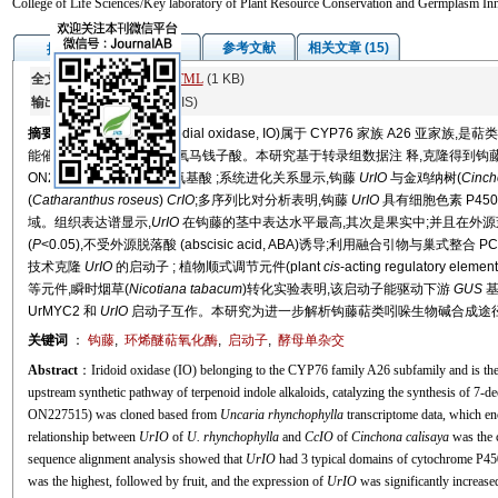
College of Life Sciences/Key laboratory of Plant Resource Conservation and Germplasm In
图/表
参考文献
相关文章 (15)
摘要
全文:
PDF
(9620 KB)
HTML
(1 KB)
输出:
BibTeX
|
EndNote
(RIS)
摘要
环烯醚萜氧化酶(iridodial oxidase, IO)属于 CYP76 家族 A26
能催化环烯醚萜生成 7 脱氧马钱子酸。本研究基于转录组数据注 释,克隆得到钩藤
ON227515),编码 516 个氨基酸 ;系统进化关系显示,钩藤
UrIO
与金鸡纳树(
Cinch
(
Catharanthus roseus
)
CrIO
;多序列比对分析表明,钩藤
UrIO
具有细胞色素 P450 (c
域。组织表达谱显示,
UrIO
在钩藤的茎中表达水平最高,其次是果实中;并且在外源茉莉酸甲酯
(
P
<0.05),不受外源脱落酸 (abscisic acid, ABA)诱导;利用融合引物与巢式整合 PCR (fusio
技术克隆
UrIO
的启动子 ; 植物顺式调节元件(plant
cis
-acting regulatory
等元件,瞬时烟草(
Nicotiana tabacum
)转化实验表明,该启动子能驱动下游
GUS
基
UrMYC2 和
UrIO
启动子互作。本研究为进一步解析钩藤萜类吲哚生物碱合成途
关键词
：
钩藤
,
环烯醚萜氧化酶
,
启动子
,
酵母单杂交
Abstract
：Iridoid oxidase (IO) belonging to the CYP76 family A26 subfamily and is the s
upstream synthetic pathway of terpenoid indole alkaloids, catalyzing the synthesis of 7-de
ON227515) was cloned based from
Uncaria rhynchophylla
transcriptome data, which en
relationship between
UrIO
of
U. rhynchophylla
and
CcIO
of
Cinchona calisaya
was the 
sequence alignment analysis showed that
UrIO
had 3 typical domains of cytochrome P450
was the highest, followed by fruit, and the expression of
UrIO
was significantly increas