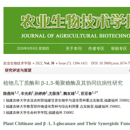
2026年8月6日 星期四
关于本刊
作者专区
审稿专区
农业生物技术学报
2022
,
Vol. 30
Issue (7)
:
1394-1411 DOI: 10.3969/j.issn.1674-7
研究评述与展望
植物几丁质酶和 β-1,3-葡聚糖酶及其协同抗病性研究
1,2
1
1
3
1,2
1,2*
陈燕玲
, 岑光莉
,孙婷婷
,尤垂淮
, 阙友雄
, 苏亚春
1 福建农林大学农业农村部福建甘蔗生物学与遗传育种重点实验室,福建福州 350002
2 福建农林大学教育部作物遗传育种与综合利用重 点实验室,福建福州 350002;
3 福建农林大学生命科学学院,福建福州 350002
Plant Chitinase and β -1, 3-glucanase and Their Synergistic Func