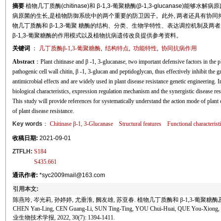
摘要
植物几丁质酶(chitinase)和 β-1,3-葡聚糖酶(β-1,3-glucanase)
病原菌的生长,是植物防御系统中的两个重要的防卫因子。此外, 两者还具有协同
物几丁质酶和 β-1,3-葡聚 糖酶的结构、分类、生物学特性、表达调控机制及
β-1,3-葡聚糖酶的作用模式以及植物抗病遗传改良提供参考资料。
关键词
：
几丁质酶β-1,3-葡聚糖酶
,
结构特点
,
功能特性
,
协同抗病作用
Abstract
：Plant chitinase and β -1, 3-glucanase, two important defensive factors in the
pathogenic cell wall chitin, β -1, 3-glucan and peptidoglycan, thus effectively inhibit the 
antimicrobial effects and are widely used in plant disease resistance genetic engineering. In
biological characteristics, expression regulation mechanism and the synergistic disease re
This study will provide references for systematically understand the action mode of plant 
of plant disease resistance.
Key words
：
Chitinase β-1, 3-Glucanase
Structural features
Functional characterist
收稿日期:
2021-09-01
ZTFLH:
S184
S435.661
通讯作者:
*syc2009mail@163.com
引用本文:
陈燕玲, 岑光莉, 孙婷婷, 尤垂淮, 阙友雄, 苏亚春. 植物几丁质酶和 β-1,3-葡聚糖酶及其协同
CHEN Yan-Ling, CEN Guang-Li, SUN Ting-Ting, YOU Chui-Huai, QUE You-Xiong, SU Ya-
业生物技术学报, 2022, 30(7): 1394-1411.