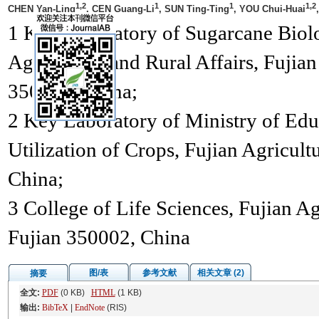
1,2
1
1
1,2
CHEN Yan-Ling
, CEN Guang-Li
, SUN Ting-Ting
, YOU Chui-Huai
1 Key Laboratory of Sugarcane Biolo
Agriculture and Rural Affairs, Fujia
350002, China;
2 Key Laboratory of Ministry of Edu
Utilization of Crops, Fujian Agricul
China;
3 College of Life Sciences, Fujian Ag
Fujian 350002, China
图/表
参考文献
相关文章 (2)
摘要
全文:
PDF
(0 KB)
HTML
(1 KB)
输出:
BibTeX
|
EndNote
(RIS)