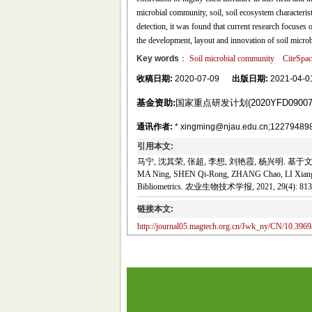
microbial community, soil, soil ecosystem characteris
detection, it was found that current research focuses o
the development, layout and innovation of soil micro
Key words
：
Soil microbial community
CiteSpac
收稿日期:
2020-07-09
出版日期:
2021-04-0
基金资助:
国家重点研发计划(2020YFD090070
通讯作者:
* xingming@njau.edu.cn;122794
引用本文:
马宁, 沈其荣, 张超, 李想, 刘艳霞, 杨兴明. 基于文
MA Ning, SHEN Qi-Rong, ZHANG Chao, LI Xiang, L
Bibliometrics. 农业生物技术学报, 2021, 29(4): 813
链接本文:
http://journal05.magtech.org.cn/Jwk_ny/CN/10.3969