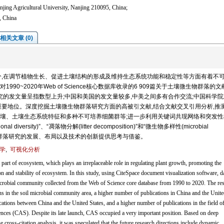
jing Agricultural University, Nanjing 210095, China;
, China
相关文章 (0)
,在调节植物生长、促进土壤结构的形成及维持生态系统功能和稳定性等方面有着不
1990~2020年Web of Science核心数据库收录的6 909篇关于土壤微生物群落的
究的发文量呈指数型上升;中国和美国的发文量较多,中美之间多有合作交流;中国科学
重要地位。深度挖掘土壤微生物群落研究方面的高被引文献,结合文献交叉引用分析,推
壤、土壤生态系统特征和多种不可培养细菌群等;进一步利用关键词共现网络和突发性
versity)”、“凋落物分解(litter decomposition)”和“微生物多样性(microbial
微生物群落研究的发展、布局以及技术的创新提供思考与借鉴。
学
,
可视化分析
art of ecosystem, which plays an irreplaceable role in regulating plant growth, promoting the
on and stability of ecosystem. In this study, using CiteSpace document visualization software, d
crobial community collected from the Web of Science core database from 1990 to 2020. The res
ns in the soil microbial community area, a higher number of publications in China and the Unite
tions between China and the United States, and a higher number of publications in the field of
ces (CAS). Despite its late launch, CAS occupied a very important position. Based on deep
the cross-citation analysis, it was speculated that the future research directions include dynamic