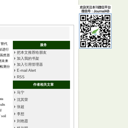
可替代
服务
文献进行
把本文推荐给朋友
院虽然首
加入我的书架
测未来
加入引用管理器
检测分
E-mail Alert
RSS
作者相关文章
马宁
ata
沈其荣
ults
张超
d
李想
 soil
刘艳霞