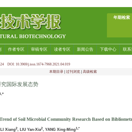
年期检索
刊
作者专区
审稿专区
读者专区
新闻公告
下载中心
联系
24 DOI: 10.3969/j.issn.1674-7968.2021.04.019
本期目录
|
过刊浏览
|
高级检索
研究国际发展态势
1,*
 Trend of Soil Microbial Community Research Based on Bibliometr
2
2
1,*
 LI Xiang
, LIU Yan-Xia
, YANG Xing-Ming