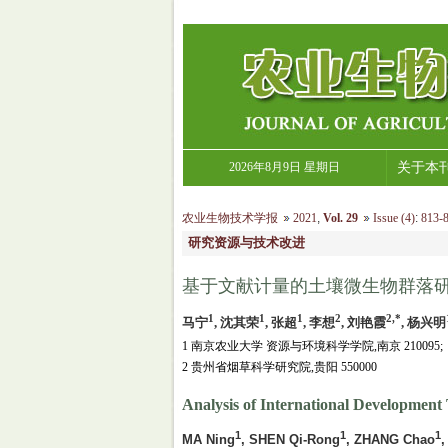
2026年8月9日 星期日
关于本
农业生物技术学报
2021
,
Vol. 29
Issue (4)
:
813-8
研究资源与技术改进
基于文献计量的土壤微生物群落
1
1
1
2
2,*
马宁
, 沈其荣
, 张超
, 李想
, 刘艳霞
, 杨兴明
1 南京农业大学 资源与环境科学学院,南京 210095;
2 贵州省烟草科学研究院,贵阳 550000
Analysis of International Development
1
1
1
MA Ning
, SHEN Qi-Rong
, ZHANG Chao
,