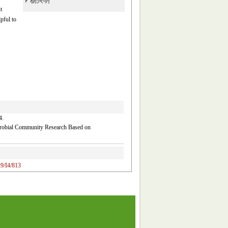
杨兴明
t
pful to
.
robial Community Research Based on
9/I4/813