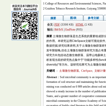
1 College of Resources and Environmental Sciences, Nan
2 Guizhou Tobacco Research Institute, Guiyang 550000
图/表
参考文献
摘要
全文:
PDF
(3398 KB)
HTML
(1 KB)
输出:
BibTeX
|
EndNote
(RIS)
摘要
土壤微生物群落是生态系统的重要组成部分
的作用。本研究运用CiteSpace文献可视化软件,对
数据挖掘,研究结果表明,关于土壤微生物群落研
发年限较晚,但在土壤微生物群落研究方面占有
研究方向包括动态微生物群落、温带山地森林土
析发现当前的研究热点集中于“功能多样性(functional di
diversity)”等方向。该研究结果可为土壤
关键词
：
土壤微生物群落
,
CiteSpace
,
文献计量
Abstract
：Soil microbial community is an important p
formation of soil structure and maintaining the functi
mining was conducted on 6 909 articles about soil mi
showed a steady increase in the number of publicatio
States, and a greater number of cooperative communica
microbial community in the Chinese Academy of Scien
excavation of highly cited literature in this field and 