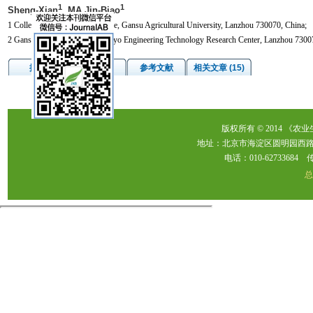
1
1
Sheng-Xian
, MA Jin-Biao
1 College of Veterinary Medicine, Gansu Agricultural University, Lanzhou 730070, China;
2 Gansu Cattle and Sheep Embryo Engineering Technology Research Center, Lanzhou 7300
摘要
图/表
参考文献
相关文章 (15)
版权所有 © 2014 《农
地址：北京市海淀区圆明园西路2
电话：010-62733684 传真：