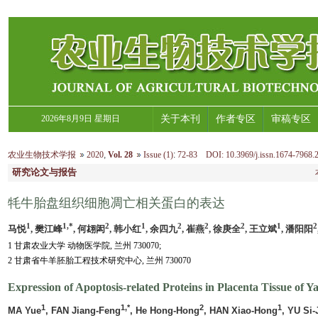
2026年8月9日 星期日
关于本刊
作者专区
审稿专区
农业生物技术学报
2020
,
Vol. 28
Issue (1)
:
72-83 DOI: 10.3969/j.issn.1674-7968.
研究论文与报告
牦牛胎盘组织细胞凋亡相关蛋白的表达
1
1,*
2
1
2
2
2
1
2
马悦
, 樊江峰
, 何翃闳
, 韩小红
, 余四九
, 崔燕
, 徐庚全
, 王立斌
, 潘阳阳
1 甘肃农业大学 动物医学院, 兰州 730070;
2 甘肃省牛羊胚胎工程技术研究中心, 兰州 730070
Expression of Apoptosis-related Proteins in Placenta Tissue of Ya
1
1,*
2
1
MA Yue
, FAN Jiang-Feng
, He Hong-Hong
, HAN Xiao-Hong
, YU Si-