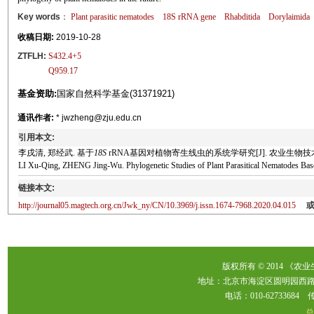
Key words
：
Plant parasitic nematodes
18S
rRNA gene
Rhabditida
Dorylaimida
收稿日期:
2019-10-28
ZTFLH:
S432.4+5
Q959.17
基金资助:
国家自然科学基金(31371921)
通讯作者:
* jwzheng@zju.edu.cn
引用本文:
李戌清, 郑经武. 基于
18S
rRNA基因对植物寄生线虫的系统学研究[J]. 农业生物技术学报, 202
LI Xu-Qing, ZHENG Jing-Wu. Phylogenetic Studies of Plant Parasitical Nematodes Ba
链接本文:
http://journal05.magtech.org.cn/Jwk_ny/CN/10.3969/j.issn.1674-7968.2020.04.015
版权所有 © 2014 《农
地址：北京市海淀区圆明园西路2
电话：010-62733684 传真：