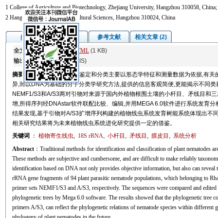
1 College of Agriculture and Biotechnology, Zhejiang University, Hangzhou 310058, China;
2 Hangzhou Academy of Agricultural Sciences, Hangzhou 310024, China
图/表
参考文献
相关文章 (2)
摘要
全文:
PDF
(2593 KB)
HTML
(1 KB)
输出:
BibTeX
|
EndNote
(RIS)
摘要
长期以来,植物线虫的鉴定和分类主要以形态学特征和测量数据为依据,有关
异,而以DNA为基础的分子分类学研究方法,提供的信息客观简便,更能揭示不同
NEMF1/S3和A/S3两对引物对来源于国内外植物根围土壤的小杆目、矛线目和
增,所得序列经DNAstar软件联配比较、编辑,并用MEGA 6.0软件进行系统发育分析,以最大
结果发现,基于引物对A/S3扩增序列构建的植物线虫系统发育树能系统体现出
相关研究结果将为未来植物线虫系统进化研究提供一定的借鉴。
关键词
：
植物寄生线虫
,
18S
rRNA
,
小杆目
,
矛线目
,
膜皮目
,
系统分析
Abstract
：Traditional methods for identification and classification of plant nematodes 
These methods are subjective and cumbersome, and are difficult to make reliably taxono
identification based on DNA not only provides objective information, but also can reveal t
rRNA gene fragments of 94 plant parasitic nematode populations, which belonging to Rha
primer sets NEMF1/S3 and A/S3, respectively. The sequences were compared and edited 
phylogenetic trees by Mega 6.0 software. The results showed that the phylogenetic tree 
primers A/S3, can reflect the phylogenetic relations of nematode species within different 
phylogeny of plant nematodes in the future.