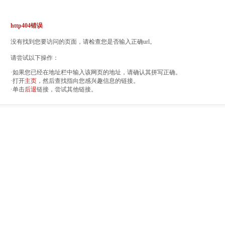
http404错误
没有找到您要访问的页面，请检查您是否输入正确url。
请尝试以下操作：
·如果您已经在地址栏中输入该网页的地址，请确认其拼写正确。
·打开
主页
，然后查找指向您感兴趣信息的链接。
·单击
后退
链接，尝试其他链接。