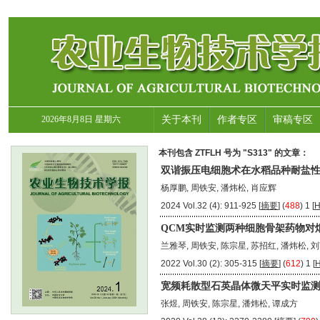
2026年8月8日 星期六
关于本刊
作者专区
审稿专区
本刊包含 ZTFLH 号为 "S313" 的文章：
双谐振压电细胞术在水稻品种耐盐
杨厚鹏, 周铁安, 潘炜松, 肖应辉
2024 Vol.32 (4): 911-925 [
摘要
] (
488
) 1 [
QCM实时监测两种细胞骨架药物对烟
兰雅琴, 周铁安, 陈宗星, 苏招红, 潘炜松, 
2022 Vol.30 (2): 305-315 [
摘要
] (
612
) 1 [
宽频耗散型石英晶体微天平实时监测P
张煜, 周铁安, 陈宗星, 潘炜松, 谭成方