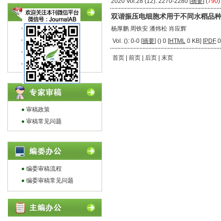
2020 Vol.28 (12): 2270-2280 [
摘要
] (
790
)
双谐振压电细胞术用于不同水稻品
投稿指南
杨厚鹏 周铁安 潘炜松 肖应辉
编写指南
Vol. (): 0-0 [
摘要
] (
) 0 [
HTML
0 KB] [
PDF
0
论文模板
首页 | 前页 | 后页 | 末页
作者常见问题
审稿政策
审稿常见问题
编委审稿流程
编委审稿常见问题