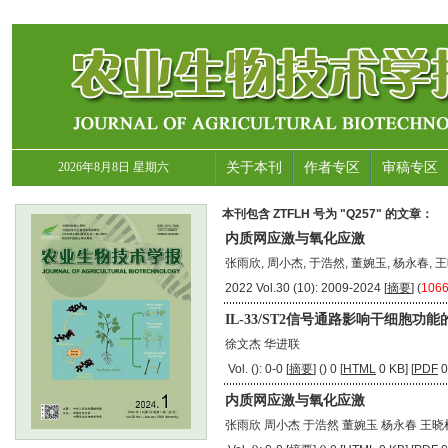
2026年8月8日 星期六
关于本刊
作者专区
审稿专区
本刊包含 ZTFLH 号为 "Q257" 的文章：
内质网应激与氧化应激
张雨欣, 周小杰, 于浩然, 董婉玉, 杨永春, 
2022 Vol.30 (10): 2009-2024 [
摘要
] (
106
IL-33/ST2信号通路影响干细胞功
徐文杰 华进联
Vol. (): 0-0 [
摘要
] (
) 0 [
HTML
0 KB] [
PDF
0
内质网应激与氧化应激
张雨欣 周小杰 于浩然 董婉玉 杨永春 王晓