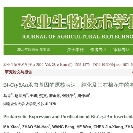
2026年8月6日 星期四
关于本刊
作者专区
审稿专区
农业生物技术学报
2020
,
Vol. 28
Issue (9)
:
1567-1575 DOI: 10.3969/j.issn.1674-7
研究论文与报告
Bt-
Cry5Aa
杀虫基因的原核表达、纯化及其在棉花中的
*
*
*
*
马肖
, 赵世浩
, 王峰, 贺文, 陈金湘, 张秋平
, 周仲华
湖南农业大学 农学院,长沙 410128
Prokaryotic Expression and Purification of Bt-
Cry5Aa
Insecticid
*
*
MA Xiao
, ZHAO Shi-Hao
, WANG Feng, HE Wen, CHEN Jin-Xiang, ZH