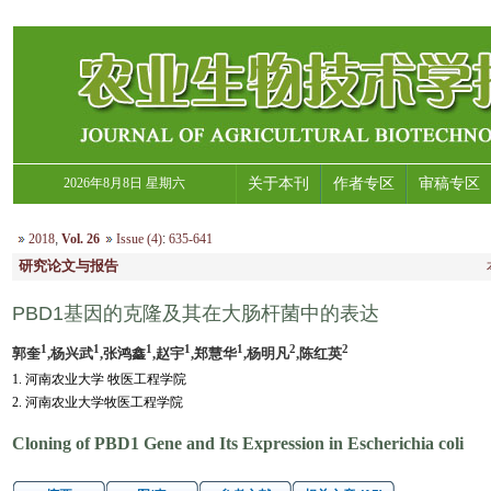
2026年8月8日 星期六
关于本刊
作者专区
审稿专区
2018
,
Vol. 26
Issue (4)
:
635-641
研究论文与报告
PBD1基因的克隆及其在大肠杆菌中的表达
1
1
1
1
1
2
2
郭奎
,杨兴武
,张鸿鑫
,赵宇
,郑慧华
,杨明凡
,陈红英
1. 河南农业大学 牧医工程学院
2. 河南农业大学牧医工程学院
Cloning of PBD1 Gene and Its Expression in Escherichia coli