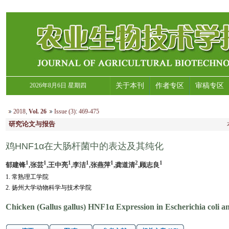
2026年8月6日 星期四
关于本刊
作者专区
审稿专区
2018
,
Vol. 26
Issue (3)
:
469-475
研究论文与报告
鸡HNF1α在大肠杆菌中的表达及其纯化
1
1
1
1
1
2
1
郁建锋
,张芸
,王中亮
,李洁
,张燕萍
,龚道清
,顾志良
1. 常熟理工学院
2. 扬州大学动物科学与技术学院
Chicken (Gallus gallus) HNF1α Expression in Escherichia coli and