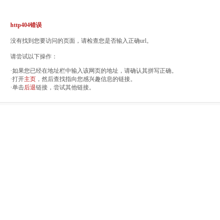
http404错误
没有找到您要访问的页面，请检查您是否输入正确url。
请尝试以下操作：
·如果您已经在地址栏中输入该网页的地址，请确认其拼写正确。
·打开
主页
，然后查找指向您感兴趣信息的链接。
·单击
后退
链接，尝试其他链接。