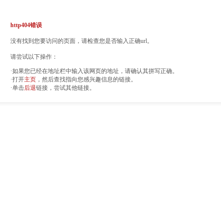
http404错误
没有找到您要访问的页面，请检查您是否输入正确url。
请尝试以下操作：
·如果您已经在地址栏中输入该网页的地址，请确认其拼写正确。
·打开
主页
，然后查找指向您感兴趣信息的链接。
·单击
后退
链接，尝试其他链接。